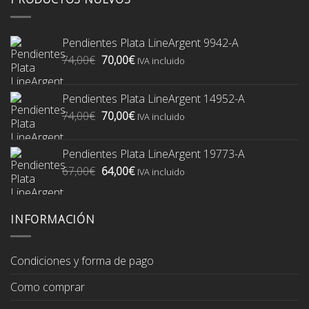
Pendientes Plata LineArgent 9942-A
El
El
74,00
€
70,00
€
IVA incluido
precio
precio
original
actual
Pendientes Plata LineArgent 14952-A
era:
es:
El
El
74,00
€
70,00
€
74,00€.
70,00€.
IVA incluido
precio
precio
original
actual
Pendientes Plata LineArgent 19773-A
era:
es:
El
El
67,00
€
64,00
€
74,00€.
70,00€.
IVA incluido
precio
precio
original
actual
era:
es:
INFORMACIÓN
67,00€.
64,00€.
Condiciones y forma de pago
Como comprar