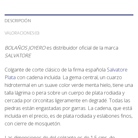
DESCRIPCIÓN
VALORACIONES (0)
BOLAÑOS JOYERO
es distribuidor oficial de la marca
SALVATORE
Colgante
de corte clásico de la firma española
Salvatore
Plata
con cadena incluida
. La gema central, un
cuarzo
hidrotermal
en un suave color
verde menta hielo
, tiene una
talla
lágrima
o pera sobre un
cuerpo de plata rodiada y
cercada por circonitas
ligeramente en degradé. Todas las
piedras están engastadas por
garras
. La cadena, que está
incluida en el precio, es de plata rodiada y eslabones finos,
con cierre de mosquetón.
Las
dimensiones
de del colgante es de
1,5 cms. de