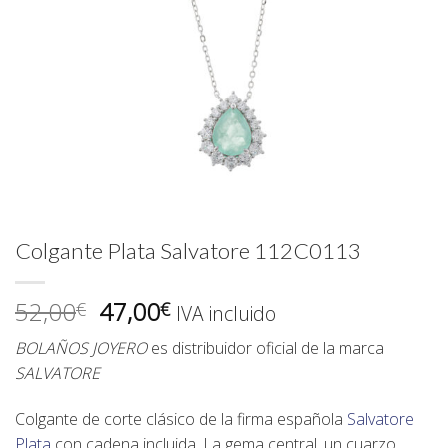
Colgante Plata Salvatore 112C0113
El
El
52,00
47,00
€
€
IVA incluido
precio
precio
BOLAÑOS JOYERO
es distribuidor oficial de la marca
original
actual
SALVATORE
era:
es:
52,00€.
47,00€.
Colgante
de corte clásico de la firma española
Salvatore
Plata
con cadena incluida
. La gema central, un
cuarzo