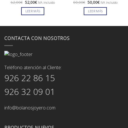
El
El
El
El
62,00
€
52,00
€
60,00
€
50,00
€
IVA incluido
IVA incluido
precio
precio
precio
precio
original
actual
original
actual
LEER MÁS
LEER MÁS
era:
es:
era:
es:
62,00€.
52,00€.
60,00€.
50,00€.
CONTACTA CON NOSOTROS
Teléfono atención al Cliente:
926 22 86 15
926 32 09 01
info@bolanosjoyero.com
PRODUCTOS NUEVOS