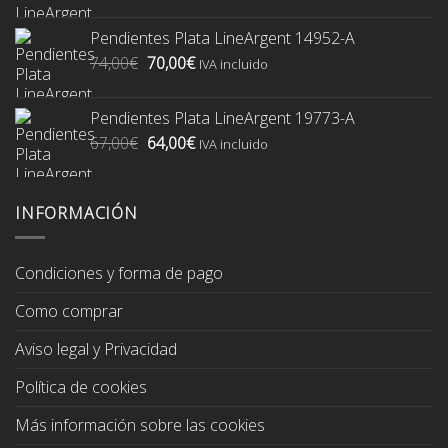
precio
precio
original
actual
Pendientes Plata LineArgent 14952-A
era:
es:
El
El
74,00
€
70,00
€
74,00€.
70,00€.
IVA incluido
precio
precio
original
actual
Pendientes Plata LineArgent 19773-A
era:
es:
El
El
67,00
€
64,00
€
74,00€.
70,00€.
IVA incluido
precio
precio
original
actual
era:
es:
INFORMACIÓN
67,00€.
64,00€.
Condiciones y forma de pago
Como comprar
Aviso legal y Privacidad
Política de cookies
Más información sobre las cookies