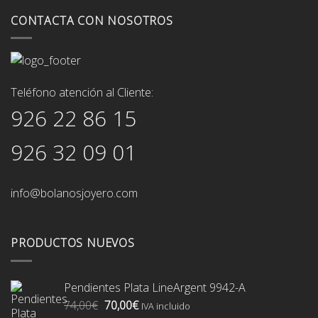
CONTACTA CON NOSOTROS
Teléfono atención al Cliente:
926 22 86 15
926 32 09 01
info@bolanosjoyero.com
PRODUCTOS NUEVOS
Pendientes Plata LineArgent 9942-A
El
El
74,00
€
70,00
€
IVA incluido