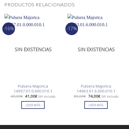
PRODUCTOS RELACIONADOS
-16%
-17%
SIN EXISTENCIAS
SIN EXISTENCIAS
Pulsera Majorica
Pulsera Majorica
14957.01.0.000.010.1
14963.01.6.000.010.1
El
El
El
El
49,00
€
41,00
€
89,00
€
74,00
€
IVA incluido
IVA incluido
precio
precio
precio
precio
original
actual
original
actual
LEER MÁS
LEER MÁS
era:
es:
era:
es:
49,00€.
41,00€.
89,00€.
74,00€.