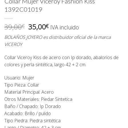
Collar Mujer Viceroy Fashion Kiss
1392C01019
El
El
39,00
35,00
€
€
IVA incluido
precio
precio
BOLAÑOS JOYERO es distribuidor oficial de la marca
original
actual
VICEROY
era:
es:
39,00€.
35,00€.
Collar Viceroy Kiss de acero con Ip dorado, abalorios de
colores y perla sintética, largo 42 + 2 cm.
Usuario: Mujer
Tipo Pieza: Collar
Material Principal: Acero
Otros Materiales: Piedar Sintetica
Baño / Chapado: Ip Dorado
Acabado: Brillo / pulido
Tipo Piedra: Piedra sintética
Largo / Diametro: 42 + 3 cm