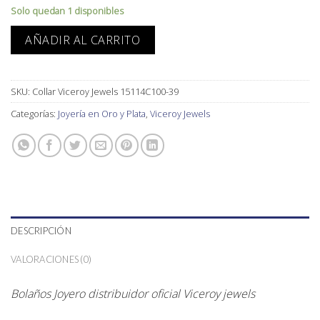
Solo quedan 1 disponibles
AÑADIR AL CARRITO
SKU:
Collar Viceroy Jewels 15114C100-39
Categorías:
Joyería en Oro y Plata
,
Viceroy Jewels
DESCRIPCIÓN
VALORACIONES (0)
Bolaños Joyero distribuidor oficial Viceroy jewels