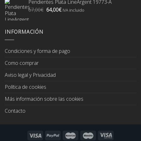
Pendientes Plata LineArgent 19773-A
era:
es:
El
El
67,00
€
64,00
€
74,00€.
70,00€.
IVA incluido
precio
precio
original
actual
era:
es:
INFORMACIÓN
67,00€.
64,00€.
Condiciones y forma de pago
Como comprar
Aviso legal y Privacidad
Política de cookies
Más información sobre las cookies
Contacto