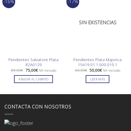
-16%
-17%
SIN EXISTENCIAS
Pendientes Salvatore Plata
Pendientes Plata Majorica
82A0129
15419.01.1.000.010.1
El
El
El
El
89,00
€
75,00
€
60,00
€
50,00
€
IVA incluido
IVA incluido
precio
precio
precio
precio
original
actual
original
actual
AÑADIR AL CARRITO
LEER MÁS
era:
es:
era:
es:
89,00€.
75,00€.
60,00€.
50,00€.
CONTACTA CON NOSOTROS