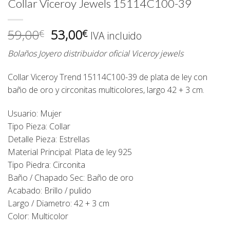
Collar Viceroy Jewels 15114C100-39
El
El
59,00
53,00
€
€
IVA incluido
precio
precio
Bolaños Joyero distribuidor oficial Viceroy jewels
original
actual
era:
es:
Collar Viceroy Trend 15114C100-39 de plata de ley con
59,00€.
53,00€.
baño de oro y circonitas multicolores, largo 42 + 3 cm.
Usuario: Mujer
Tipo Pieza: Collar
Detalle Pieza: Estrellas
Material Principal: Plata de ley 925
Tipo Piedra: Circonita
Baño / Chapado Sec: Baño de oro
Acabado: Brillo / pulido
Largo / Diametro: 42 + 3 cm
Color: Multicolor