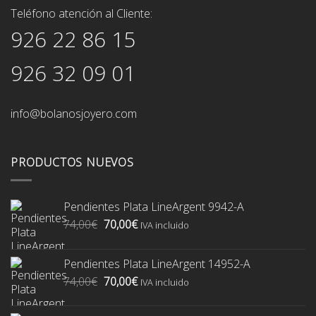
Teléfono atención al Cliente:
926 22 86 15
926 32 09 01
info@bolanosjoyero.com
PRODUCTOS NUEVOS
Pendientes Plata LineArgent 9942-A
El
El
74,00
€
70,00
€
IVA incluido
precio
precio
original
actual
Pendientes Plata LineArgent 14952-A
era:
es:
El
El
74,00
€
70,00
€
74,00€.
70,00€.
IVA incluido
precio
precio
original
actual