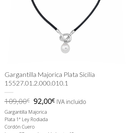
Gargantilla Majorica Plata Sicilia
15527.01.2.000.010.1
El
El
109,00
92,00
€
€
IVA incluido
precio
precio
Gargantilla Majorica
original
actual
Plata 1ª Ley Rodiada
era:
es:
Cordón Cuero
109,00€.
92,00€.