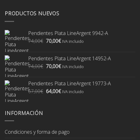
PRODUCTOS NUEVOS
Pendientes Plata LineArgent 9942-A
El
El
74,00
€
70,00
€
IVA incluido
precio
precio
original
actual
Pendientes Plata LineArgent 14952-A
era:
es:
El
El
74,00
€
70,00
€
74,00€.
70,00€.
IVA incluido
precio
precio
original
actual
Pendientes Plata LineArgent 19773-A
era:
es:
El
El
67,00
€
64,00
€
74,00€.
70,00€.
IVA incluido
precio
precio
original
actual
era:
es:
INFORMACIÓN
67,00€.
64,00€.
Condiciones y forma de pago