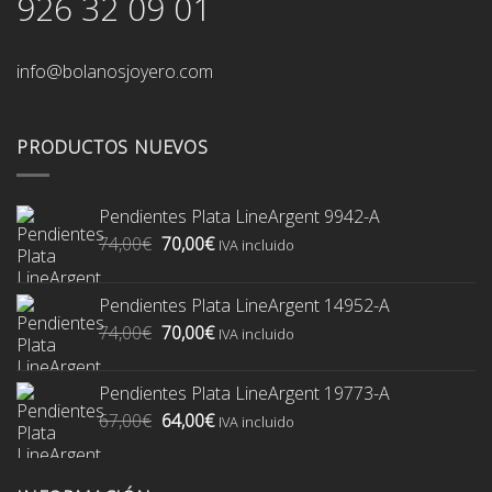
926 32 09 01
info@bolanosjoyero.com
PRODUCTOS NUEVOS
Pendientes Plata LineArgent 9942-A
El
El
74,00
€
70,00
€
IVA incluido
precio
precio
original
actual
Pendientes Plata LineArgent 14952-A
era:
es:
El
El
74,00
€
70,00
€
74,00€.
70,00€.
IVA incluido
precio
precio
original
actual
Pendientes Plata LineArgent 19773-A
era:
es:
El
El
67,00
€
64,00
€
74,00€.
70,00€.
IVA incluido
precio
precio
original
actual
era:
es: