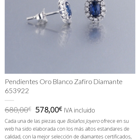
Pendientes Oro Blanco Zafiro Diamante
653922
El
El
680,00
578,00
€
€
IVA incluido
precio
precio
Cada una de las piezas que
Bolaños Joyero
ofrece en su
original
actual
web ha sido elaborada con los más altos estandares de
era:
es:
calidad, con la mejor selección de diamantes certificados,
680,00€.
578,00€.