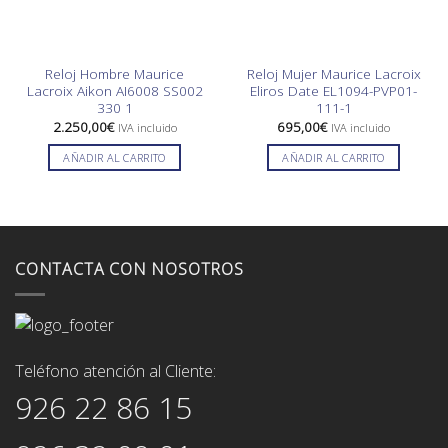
Reloj Hombre Maurice
Reloj Mujer Maurice Lacroix
Lacroix Aikon AI6008 SS002
Eliros Date EL1094-PVP01-
330 1
111-1
2.250,00
€
695,00
€
IVA incluido
IVA incluido
AÑADIR AL CARRITO
AÑADIR AL CARRITO
CONTACTA CON NOSOTROS
Teléfono atención al Cliente:
926 22 86 15