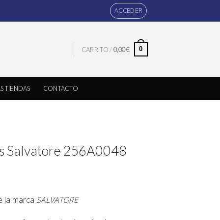
ACCEDER
0
CARRITO /
0,00
€
S TIENDAS
CONTACTO
os Salvatore 256A0048
de la marca
SALVATORE