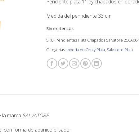
Pendiente plata 1ª ley chapados en dorad
144,00€.
129,50€.
Medida del penndiente 33 cm
Sin existencias
SKU:
Pendientes Plata Chapados Salvatore 256A00
Categorías:
Joyería en Oro y Plata
,
Salvatore Plata
de la marca
SALVATORE
, con forma de abanico plisado.