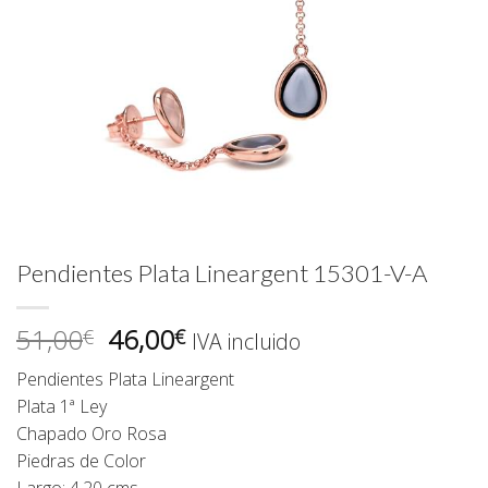
Pendientes Plata Lineargent 15301-V-A
El
El
51,00
46,00
€
€
IVA incluido
precio
precio
Pendientes Plata Lineargent
original
actual
Plata 1ª Ley
era:
es:
Chapado Oro Rosa
51,00€.
46,00€.
Piedras de Color