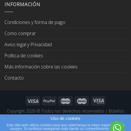
era:
es:
INFORMACIÓN
67,00€.
64,00€.
Condiciones y forma de pago
Como comprar
Aviso legal y Privacidad
Política de cookies
Más información sobre las cookies
Contacto
Copyright 2026 ©
Todos los derechos reservados
|
Bolaños
Joyeros
|
Páginas Web Profesionales
Uso de cookies
Este sitio web utiliza cookies para que usted tenga la mejor experiencia de
usuario. Si continúa navegando está dando su consentimiento para la