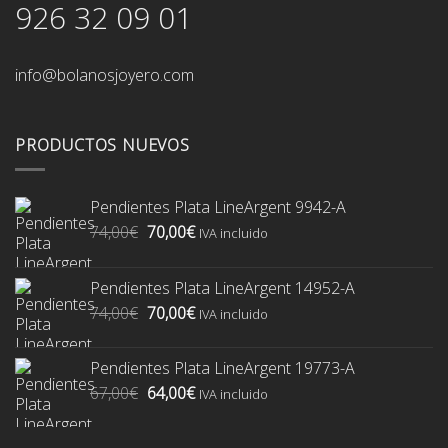
926 32 09 01
info@bolanosjoyero.com
PRODUCTOS NUEVOS
Pendientes Plata LineArgent 9942-A
El
El
74,00
€
70,00
€
IVA incluido
precio
precio
original
actual
Pendientes Plata LineArgent 14952-A
era:
es:
El
El
74,00
€
70,00
€
74,00€.
70,00€.
IVA incluido
precio
precio
original
actual
Pendientes Plata LineArgent 19773-A
era:
es:
El
El
67,00
€
64,00
€
74,00€.
70,00€.
IVA incluido
precio
precio
original
actual