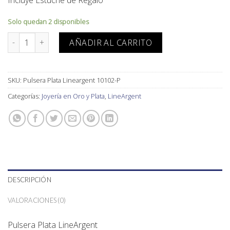
Incluye Estuche de Regalo
Solo quedan 2 disponibles
Pulsera Plata Lineargent 10102-P cantidad
AÑADIR AL CARRITO
SKU:
Pulsera Plata Lineargent 10102-P
Categorías:
Joyería en Oro y Plata
,
LineArgent
DESCRIPCIÓN
VALORACIONES (0)
Pulsera Plata LineArgent