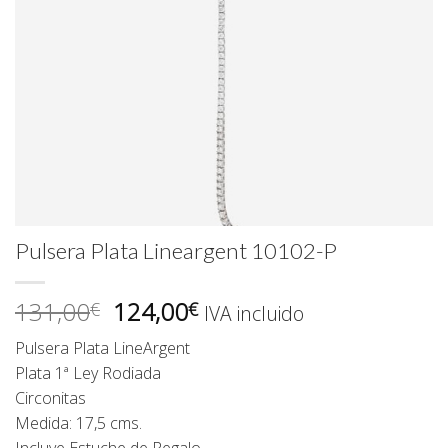
Pulsera Plata Lineargent 10102-P
El
El
131,00
124,00
€
€
IVA incluido
precio
precio
Pulsera Plata LineArgent
original
actual
Plata 1ª Ley Rodiada
era:
es:
Circonitas
131,00€.
124,00€.
Medida: 17,5 cms.