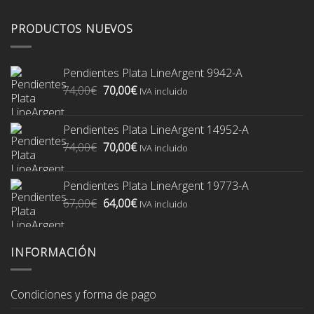
PRODUCTOS NUEVOS
Pendientes Plata LineArgent 9942-A
El
El
74,00
€
70,00
€
IVA incluido
precio
precio
original
actual
Pendientes Plata LineArgent 14952-A
era:
es:
El
El
74,00
€
70,00
€
74,00€.
70,00€.
IVA incluido
precio
precio
original
actual
Pendientes Plata LineArgent 19773-A
era:
es:
El
El
67,00
€
64,00
€
74,00€.
70,00€.
IVA incluido
precio
precio
original
actual
era:
es:
INFORMACIÓN
67,00€.
64,00€.
Condiciones y forma de pago