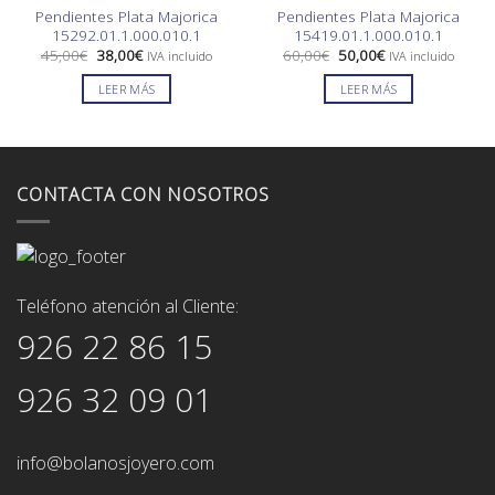
Pendientes Plata Majorica
Pendientes Plata Majorica
15292.01.1.000.010.1
15419.01.1.000.010.1
El
El
El
El
45,00
€
38,00
€
60,00
€
50,00
€
IVA incluido
IVA incluido
precio
precio
precio
precio
original
actual
original
actual
LEER MÁS
LEER MÁS
era:
es:
era:
es:
45,00€.
38,00€.
60,00€.
50,00€.
CONTACTA CON NOSOTROS
Teléfono atención al Cliente:
926 22 86 15
926 32 09 01
info@bolanosjoyero.com