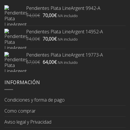
Pendientes Plata LineArgent 9942-A
El
El
74,00
€
70,00
€
IVA incluido
precio
precio
original
actual
Pendientes Plata LineArgent 14952-A
era:
es:
El
El
74,00
€
70,00
€
74,00€.
70,00€.
IVA incluido
precio
precio
original
actual
Pendientes Plata LineArgent 19773-A
era:
es:
El
El
67,00
€
64,00
€
74,00€.
70,00€.
IVA incluido
precio
precio
original
actual
era:
es:
INFORMACIÓN
67,00€.
64,00€.
Condiciones y forma de pago
Como comprar
Aviso legal y Privacidad