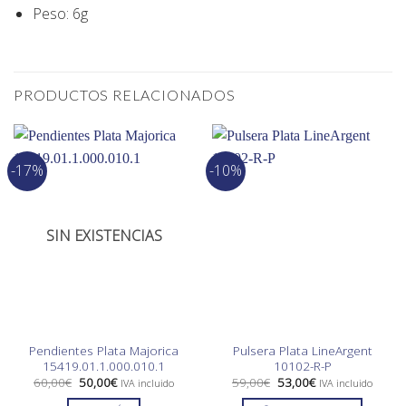
Peso: 6g
PRODUCTOS RELACIONADOS
-17%
-10%
SIN EXISTENCIAS
Pendientes Plata Majorica
Pulsera Plata LineArgent
15419.01.1.000.010.1
10102-R-P
El
El
El
El
60,00
€
50,00
€
59,00
€
53,00
€
IVA incluido
IVA incluido
precio
precio
precio
precio
original
actual
original
actual