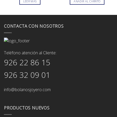
LEER MÁS
AÑADIR AL CARRITO
era:
es:
era:
es:
60,00€.
50,00€.
59,00€.
53,00€.
CONTACTA CON NOSOTROS
Teléfono atención al Cliente:
926 22 86 15
926 32 09 01
info@bolanosjoyero.com
PRODUCTOS NUEVOS