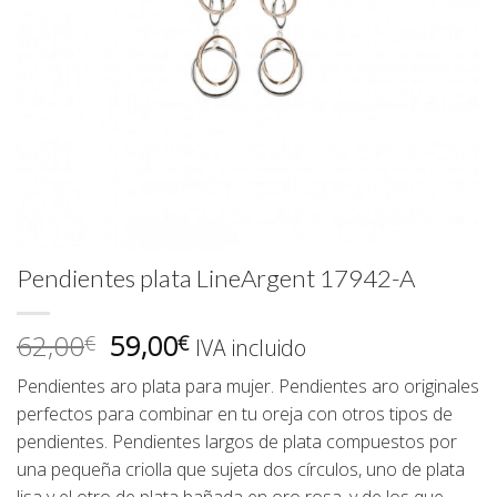
Pendientes plata LineArgent 17942-A
El
El
62,00
59,00
€
€
IVA incluido
precio
precio
Pendientes aro plata para mujer. Pendientes aro originales
original
actual
perfectos para combinar en tu oreja con otros tipos de
era:
es:
pendientes. Pendientes largos de plata compuestos por
62,00€.
59,00€.
una pequeña criolla que sujeta dos círculos, uno de plata