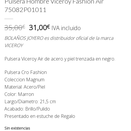
Pulsera Hombre Viceroy Fashion Air
75082P01011
El
El
35,00
31,00
€
€
IVA incluido
precio
precio
BOLAÑOS JOYERO es distribuidor oficial de la marca
original
actual
VICEROY
era:
es:
35,00€.
31,00€.
Pulsera Viceroy Air de acero y piel trenzada en negro.
Pulsera Cro Fashion
Coleccion Magnum
Material: Acero/Piel
Color: Marron
Largo/Diametro: 21,5 cm
Acabado: Brillo/Pulido
Presentado en estuche de Regalo
Sin existencias