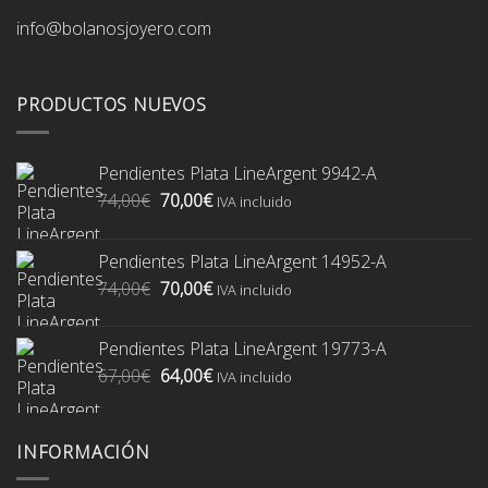
info@bolanosjoyero.com
PRODUCTOS NUEVOS
Pendientes Plata LineArgent 9942-A
El
El
74,00
€
70,00
€
IVA incluido
precio
precio
original
actual
Pendientes Plata LineArgent 14952-A
era:
es:
El
El
74,00
€
70,00
€
74,00€.
70,00€.
IVA incluido
precio
precio
original
actual
Pendientes Plata LineArgent 19773-A
era:
es:
El
El
67,00
€
64,00
€
74,00€.
70,00€.
IVA incluido
precio
precio
original
actual
era:
es:
INFORMACIÓN
67,00€.
64,00€.