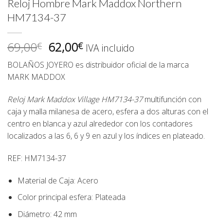
Reloj Hombre Mark Maddox Northern
HM7134-37
El
El
69,00
62,00
€
€
IVA incluido
precio
precio
BOLAÑOS JOYERO
es distribuidor oficial de la marca
original
actual
MARK MADDOX
era:
es:
69,00€.
62,00€.
Reloj Mark Maddox Village HM7134-37
multifunción con
caja y malla milanesa de acero, esfera a dos alturas con el
centro en blanca y azul alrededor con los contadores
localizados a las 6, 6 y 9 en azul y los índices en plateado.
REF: HM7134-37
Material de Caja:
Acero
Color principal esfera:
Plateada
Diámetro:
42 mm