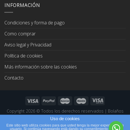
era:
es:
INFORMACIÓN
67,00€.
64,00€.
Condiciones y forma de pago
Como comprar
Aviso legal y Privacidad
Política de cookies
Más información sobre las cookies
Contacto
Copyright 2026 ©
Todos los derechos reservados
|
Bolaños
Joyeros
|
Páginas Web Profesionales
Uso de cookies
Este sitio web utiliza cookies para que usted tenga la mejor experiencia de
usuario. Si continúa navegando está dando su consentimiento para la