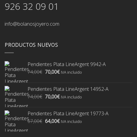
926 32 09 01
info@bolanosjoyero.com
PRODUCTOS NUEVOS
Pendientes Plata LineArgent 9942-A
El
El
74,00
€
70,00
€
IVA incluido
precio
precio
original
actual
Pendientes Plata LineArgent 14952-A
era:
es:
El
El
74,00
€
70,00
€
74,00€.
70,00€.
IVA incluido
precio
precio
original
actual
Pendientes Plata LineArgent 19773-A
era:
es:
El
El
67,00
€
64,00
€
74,00€.
70,00€.
IVA incluido
precio
precio
original
actual