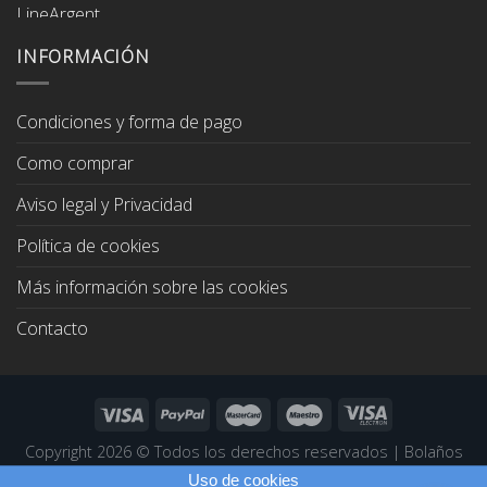
precio
precio
original
actual
era:
es:
INFORMACIÓN
67,00€.
64,00€.
Condiciones y forma de pago
Como comprar
Aviso legal y Privacidad
Política de cookies
Más información sobre las cookies
Contacto
Copyright 2026 ©
Todos los derechos reservados
|
Bolaños
Joyeros
|
Páginas Web Profesionales
Uso de cookies