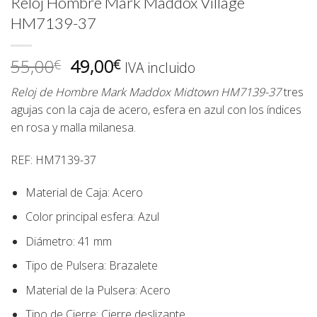
Reloj Hombre Mark Maddox Village
HM7139-37
El
El
55,00
49,00
€
€
IVA incluido
precio
precio
Reloj de Hombre Mark Maddox Midtown HM7139-37
tres
original
actual
agujas con la caja de acero, esfera en azul con los índices
era:
es:
en rosa y malla milanesa.
55,00€.
49,00€.
REF:
HM7139-37
Material de Caja:
Acero
Color principal esfera:
Azul
Diámetro:
41 mm
Tipo de Pulsera:
Brazalete
Material de la Pulsera:
Acero
Tipo de Cierre:
Cierre deslizante