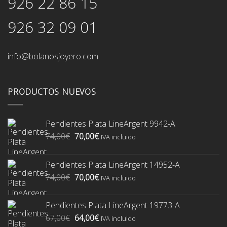
926 22 86 15
926 32 09 01
info@bolanosjoyero.com
PRODUCTOS NUEVOS
Pendientes Plata LineArgent 9942-A
El
El
74,00
€
70,00
€
IVA incluido
precio
precio
original
actual
Pendientes Plata LineArgent 14952-A
era:
es:
El
El
74,00
€
70,00
€
74,00€.
70,00€.
IVA incluido
precio
precio
original
actual
Pendientes Plata LineArgent 19773-A
era:
es:
El
El
67,00
€
64,00
€
74,00€.
70,00€.
IVA incluido