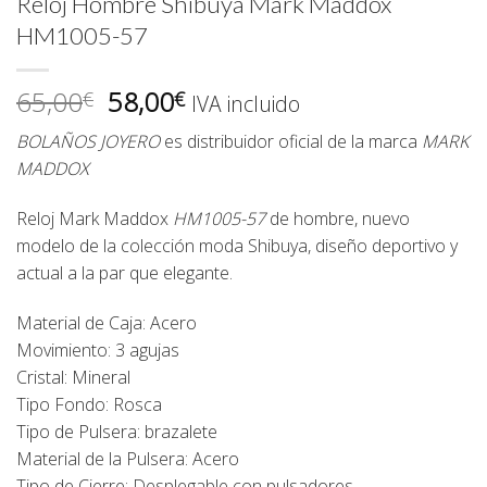
Reloj Hombre Shibuya Mark Maddox
HM1005-57
El
El
65,00
58,00
€
€
IVA incluido
precio
precio
BOLAÑOS JOYERO
es distribuidor oficial de la marca
MARK
original
actual
MADDOX
era:
es:
65,00€.
58,00€.
Reloj Mark Maddox
HM1005-57
de hombre, nuevo
modelo de la colección moda Shibuya, diseño deportivo y
actual a la par que elegante.
Material de Caja: Acero
Movimiento: 3 agujas
Cristal: Mineral
Tipo Fondo: Rosca
Tipo de Pulsera: brazalete
Material de la Pulsera: Acero
Tipo de Cierre: Desplegable con pulsadores