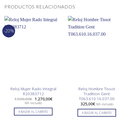
PRODUCTOS RELACIONADOS
-20%
Reloj Mujer Rado Integral
Reloj Hombre Tissot
R20383712
Tradition Gent
T063.610.16.037.00
El
El
1.590,00
€
1.270,00
€
precio
precio
IVA incluido
325,00
€
IVA incluido
original
actual
era:
es:
AÑADIR AL CARRITO
AÑADIR AL CARRITO
1.590,00€.
1.270,00€.