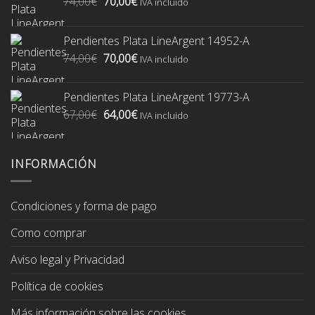
El
El
74,00
€
70,00
€
IVA incluido
precio
precio
original
actual
Pendientes Plata LineArgent 14952-A
era:
es:
El
El
74,00
€
70,00
€
74,00€.
70,00€.
IVA incluido
precio
precio
original
actual
Pendientes Plata LineArgent 19773-A
era:
es:
El
El
67,00
€
64,00
€
74,00€.
70,00€.
IVA incluido
precio
precio
original
actual
era:
es:
INFORMACIÓN
67,00€.
64,00€.
Condiciones y forma de pago
Como comprar
Aviso legal y Privacidad
Política de cookies
Más información sobre las cookies