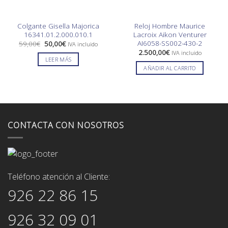
Colgante Gisella Majorica
Reloj Hombre Maurice
16341.01.2.000.010.1
Lacroix Aikon Venturer
AI6058-SS002-430-2
El
El
59,00
€
50,00
€
IVA incluido
precio
precio
2.500,00
€
IVA incluido
original
actual
LEER MÁS
era:
es:
AÑADIR AL CARRITO
59,00€.
50,00€.
CONTACTA CON NOSOTROS
Teléfono atención al Cliente:
926 22 86 15
926 32 09 01