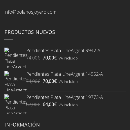
info@bolanosjoyero.com
PRODUCTOS NUEVOS
Pendientes Plata LineArgent 9942-A
El
El
74,00
€
70,00
€
IVA incluido
precio
precio
original
actual
Pendientes Plata LineArgent 14952-A
era:
es:
El
El
74,00
€
70,00
€
74,00€.
70,00€.
IVA incluido
precio
precio
original
actual
Pendientes Plata LineArgent 19773-A
era:
es:
El
El
67,00
€
64,00
€
74,00€.
70,00€.
IVA incluido
precio
precio
original
actual
era:
es:
INFORMACIÓN
67,00€.
64,00€.