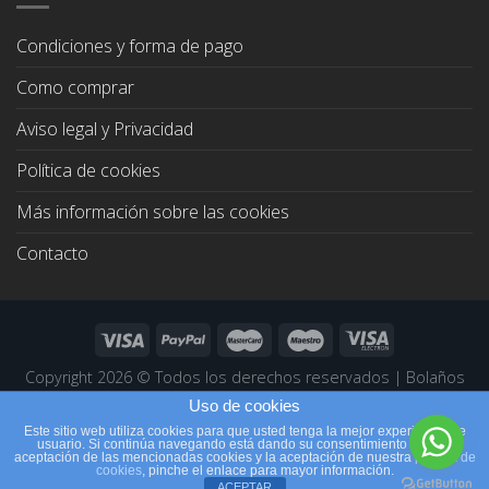
Condiciones y forma de pago
Como comprar
Aviso legal y Privacidad
Política de cookies
Más información sobre las cookies
Contacto
Copyright 2026 ©
Todos los derechos reservados
|
Bolaños
Joyeros
|
Páginas Web Profesionales
Uso de cookies
Este sitio web utiliza cookies para que usted tenga la mejor experiencia de
usuario. Si continúa navegando está dando su consentimiento para la
aceptación de las mencionadas cookies y la aceptación de nuestra
política de
cookies
, pinche el enlace para mayor información.
ACEPTAR