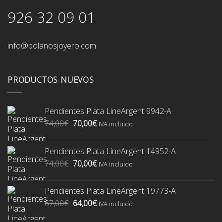
926 32 09 01
info@bolanosjoyero.com
PRODUCTOS NUEVOS
Pendientes Plata LineArgent 9942-A
El
El
74,00
€
70,00
€
IVA incluido
precio
precio
original
actual
Pendientes Plata LineArgent 14952-A
era:
es:
El
El
74,00
€
70,00
€
74,00€.
70,00€.
IVA incluido
precio
precio
original
actual
Pendientes Plata LineArgent 19773-A
era:
es:
El
El
67,00
€
64,00
€
74,00€.
70,00€.
IVA incluido
precio
precio