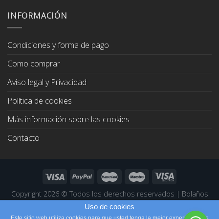
original
actual
era:
es:
INFORMACIÓN
67,00€.
64,00€.
Condiciones y forma de pago
Como comprar
Aviso legal y Privacidad
Política de cookies
Más información sobre las cookies
Contacto
Copyright 2026 ©
Todos los derechos reservados
|
Bolaños
Joyeros
|
Páginas Web Profesionales
Uso de cookies
Este sitio web utiliza cookies para que usted tenga la mejor experiencia de