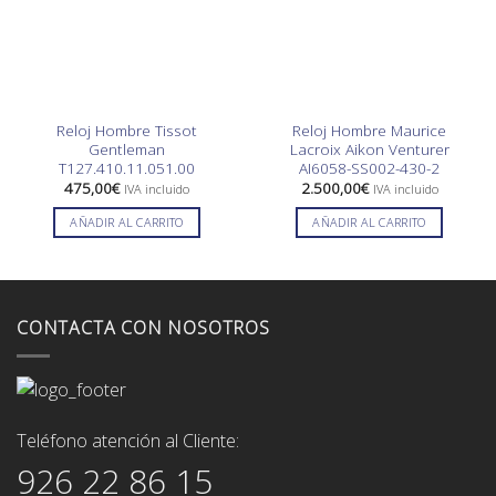
Reloj Hombre Tissot
Reloj Hombre Maurice
Gentleman
Lacroix Aikon Venturer
T127.410.11.051.00
AI6058-SS002-430-2
475,00
€
2.500,00
€
IVA incluido
IVA incluido
AÑADIR AL CARRITO
AÑADIR AL CARRITO
CONTACTA CON NOSOTROS
Teléfono atención al Cliente:
926 22 86 15