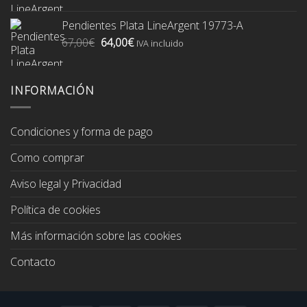
precio
precio
original
actual
Pendientes Plata LineArgent 19773-A
era:
es:
El
El
67,00
€
64,00
€
74,00€.
70,00€.
IVA incluido
precio
precio
original
actual
era:
es:
INFORMACIÓN
67,00€.
64,00€.
Condiciones y forma de pago
Como comprar
Aviso legal y Privacidad
Política de cookies
Más información sobre las cookies
Contacto