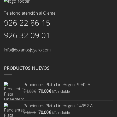
Teléfono atención al Cliente:
926 22 86 15
926 32 09 01
info@bolanosjoyero.com
PRODUCTOS NUEVOS
Pendientes Plata LineArgent 9942-A
El
El
74,00
€
70,00
€
IVA incluido
precio
precio
original
actual
Pendientes Plata LineArgent 14952-A
era:
es:
El
El
74,00
€
70,00
€
74,00€.
70,00€.
IVA incluido