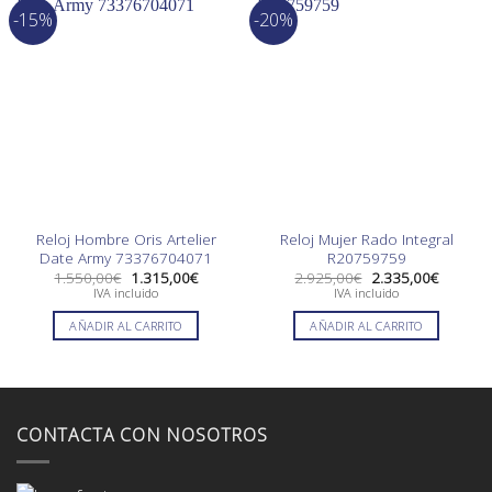
-15%
-20%
Reloj Hombre Oris Artelier
Reloj Mujer Rado Integral
Date Army 73376704071
R20759759
El
El
El
El
1.550,00
€
1.315,00
€
2.925,00
€
2.335,00
€
precio
precio
precio
precio
IVA incluido
IVA incluido
original
actual
original
actual
era:
es:
era:
es:
AÑADIR AL CARRITO
AÑADIR AL CARRITO
1.550,00€.
1.315,00€.
2.925,00€.
2.335,0
CONTACTA CON NOSOTROS