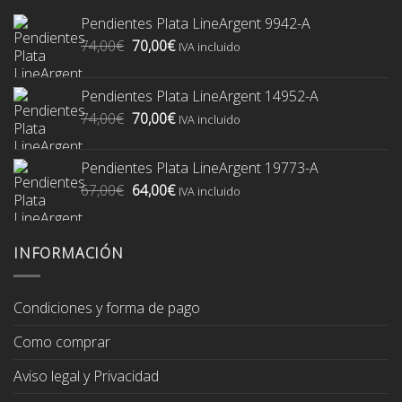
Pendientes Plata LineArgent 9942-A
El
El
74,00
€
70,00
€
IVA incluido
precio
precio
original
actual
Pendientes Plata LineArgent 14952-A
era:
es:
El
El
74,00
€
70,00
€
74,00€.
70,00€.
IVA incluido
precio
precio
original
actual
Pendientes Plata LineArgent 19773-A
era:
es:
El
El
67,00
€
64,00
€
74,00€.
70,00€.
IVA incluido
precio
precio
original
actual
era:
es:
INFORMACIÓN
67,00€.
64,00€.
Condiciones y forma de pago
Como comprar
Aviso legal y Privacidad