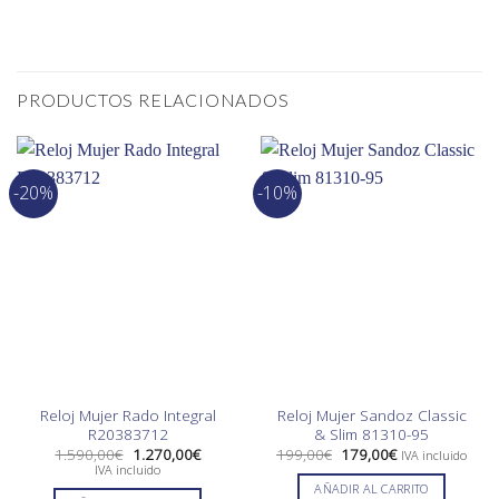
PRODUCTOS RELACIONADOS
-20%
-10%
Reloj Mujer Rado Integral
Reloj Mujer Sandoz Classic
R20383712
& Slim 81310-95
El
El
El
El
1.590,00
€
1.270,00
€
199,00
€
179,00
€
IVA incluido
precio
precio
precio
precio
IVA incluido
original
actual
original
actual
AÑADIR AL CARRITO
era:
es:
era:
es: