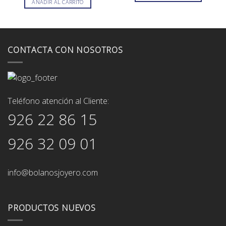
AÑADIR AL CARRITO
1.590,00€.
1.270,00€.
199,00€.
179,00€.
CONTACTA CON NOSOTROS
Teléfono atención al Cliente:
926 22 86 15
926 32 09 01
info@bolanosjoyero.com
PRODUCTOS NUEVOS