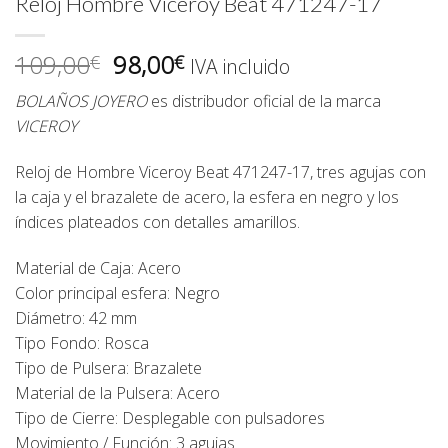
Reloj Hombre Viceroy Beat 471247-17
El
El
109,00
98,00
€
€
IVA incluido
precio
precio
BOLAÑOS JOYERO
es distribudor oficial de la marca
original
actual
VICEROY
era:
es:
109,00€.
98,00€.
Reloj de Hombre Viceroy Beat 471247-17, tres agujas con
la caja y el brazalete de acero, la esfera en negro y los
índices plateados con detalles amarillos.
Material de Caja: Acero
Color principal esfera: Negro
Diámetro: 42 mm
Tipo Fondo: Rosca
Tipo de Pulsera: Brazalete
Material de la Pulsera: Acero
Tipo de Cierre: Desplegable con pulsadores
Movimiento / Función: 3 agujas