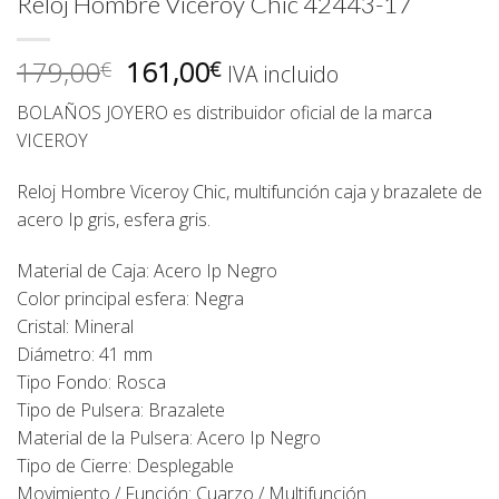
Reloj Hombre Viceroy Chic 42443-17
El
El
179,00
161,00
€
€
IVA incluido
precio
precio
BOLAÑOS JOYERO es distribuidor oficial de la marca
original
actual
VICEROY
era:
es:
179,00€.
161,00€.
Reloj Hombre Viceroy Chic, multifunción caja y brazalete de
acero Ip gris, esfera gris.
Material de Caja: Acero Ip Negro
Color principal esfera: Negra
Cristal: Mineral
Diámetro: 41 mm
Tipo Fondo: Rosca
Tipo de Pulsera: Brazalete
Material de la Pulsera: Acero Ip Negro
Tipo de Cierre: Desplegable
Movimiento / Función: Cuarzo / Multifunción