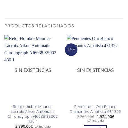
PRODUCTOS RELACIONADOS
-15%
SIN EXISTENCIAS
SIN EXISTENCIAS
Reloj Hombre Maurice
Pendientes Oro Blanco
Lacroix Aikon Automatic
Diamantes Amatista 431322
Chronograph AI6038 SS002
El
El
2.263,00
€
1.924,00
€
precio
precio
430 1
IVA incluido
original
actual
2.890,00
€
IVA incluido
era:
es: