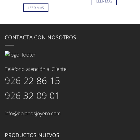
LEER MÁS
2.263,00€.
1.924,0
LEER MÁS
CONTACTA CON NOSOTROS
Teléfono atención al Cliente:
926 22 86 15
926 32 09 01
info@bolanosjoyero.com
PRODUCTOS NUEVOS