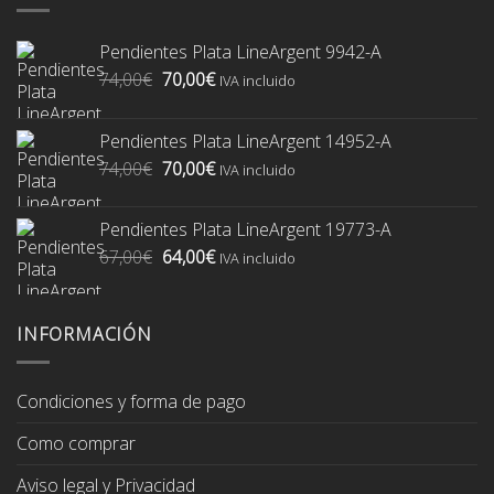
Pendientes Plata LineArgent 9942-A
El
El
74,00
€
70,00
€
IVA incluido
precio
precio
original
actual
Pendientes Plata LineArgent 14952-A
era:
es:
El
El
74,00
€
70,00
€
74,00€.
70,00€.
IVA incluido
precio
precio
original
actual
Pendientes Plata LineArgent 19773-A
era:
es:
El
El
67,00
€
64,00
€
74,00€.
70,00€.
IVA incluido
precio
precio
original
actual
era:
es:
INFORMACIÓN
67,00€.
64,00€.
Condiciones y forma de pago
Como comprar
Aviso legal y Privacidad