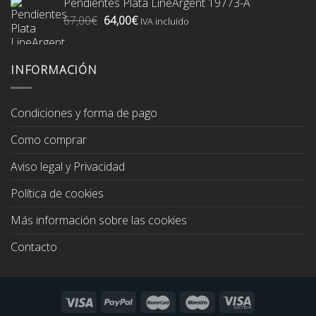
Pendientes Plata LineArgent 19773-A
era:
es:
El
El
67,00
€
64,00
€
74,00€.
70,00€.
IVA incluido
precio
precio
original
actual
era:
es:
INFORMACIÓN
67,00€.
64,00€.
Condiciones y forma de pago
Como comprar
Aviso legal y Privacidad
Política de cookies
Más información sobre las cookies
Contacto