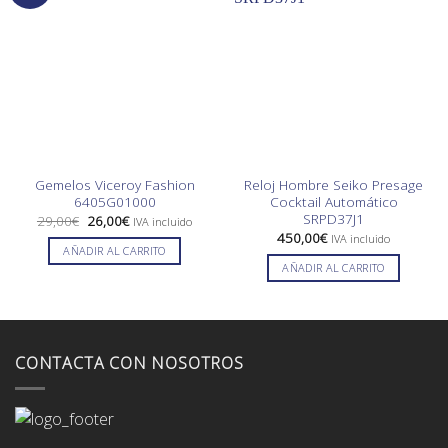
Gemelos Viceroy Fashion
Reloj Hombre Seiko Presage
6405G01000
Cocktail Automático
SRPD37J1
El
El
29,00
€
26,00
€
IVA incluido
precio
precio
450,00
€
IVA incluido
original
actual
AÑADIR AL CARRITO
era:
es:
AÑADIR AL CARRITO
29,00€.
26,00€.
CONTACTA CON NOSOTROS