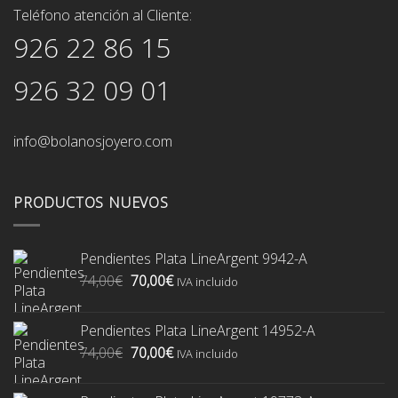
Teléfono atención al Cliente:
926 22 86 15
926 32 09 01
info@bolanosjoyero.com
PRODUCTOS NUEVOS
Pendientes Plata LineArgent 9942-A
El
El
74,00
€
70,00
€
IVA incluido
precio
precio
original
actual
Pendientes Plata LineArgent 14952-A
era:
es:
El
El
74,00
€
70,00
€
74,00€.
70,00€.
IVA incluido
precio
precio
original
actual