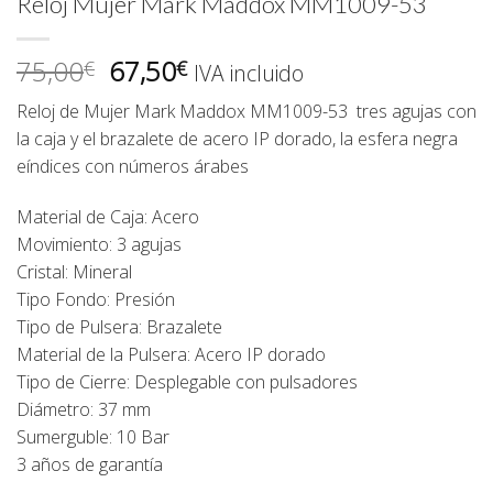
Reloj Mujer Mark Maddox MM1009-53
El
El
75,00
67,50
€
€
IVA incluido
precio
precio
Reloj de Mujer Mark Maddox MM1009-53 tres agujas con
original
actual
la caja y el brazalete de acero IP dorado, la esfera negra
era:
es:
eíndices con números árabes
75,00€.
67,50€.
Material de Caja: Acero
Movimiento: 3 agujas
Cristal: Mineral
Tipo Fondo: Presión
Tipo de Pulsera: Brazalete
Material de la Pulsera: Acero IP dorado
Tipo de Cierre: Desplegable con pulsadores
Diámetro: 37 mm
Sumerguble: 10 Bar
3 años de garantía