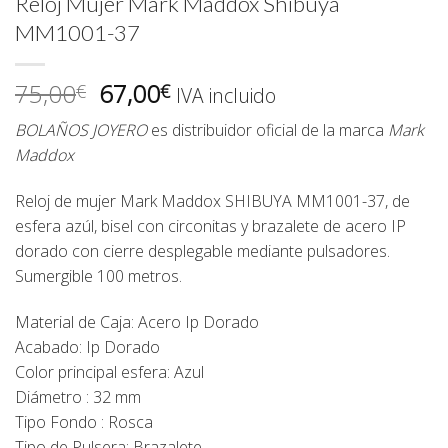
Reloj Mujer Mark Maddox Shibuya
MM1001-37
El
El
75,00
67,00
€
€
IVA incluido
precio
precio
BOLAÑOS JOYERO
es distribuidor oficial de la marca
Mark
original
actual
Maddox
era:
es:
75,00€.
67,00€.
Reloj de mujer Mark Maddox SHIBUYA MM1001-37, de
esfera azúl, bisel con circonitas y brazalete de acero IP
dorado con cierre desplegable mediante pulsadores.
Sumergible 100 metros.
Material de Caja: Acero Ip Dorado
Acabado: Ip Dorado
Color principal esfera: Azul
Diámetro : 32 mm
Tipo Fondo : Rosca
Tipo de Pulsera: Brazalete