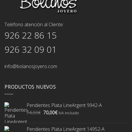
Teléfono atención al Cliente:
926 22 86 15
926 32 09 01
info@bolanosjoyero.com
PRODUCTOS NUEVOS
Pendientes Plata LineArgent 9942-A
El
El
74,00
€
70,00
€
IVA incluido
precio
precio
original
actual
Pendientes Plata LineArgent 14952-A
era:
es: