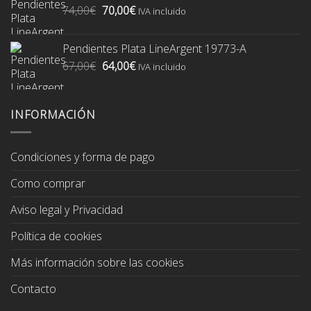
El
El
74,00
€
70,00
€
74,00€.
70,00€.
IVA incluido
precio
precio
original
actual
Pendientes Plata LineArgent 19773-A
era:
es:
El
El
67,00
€
64,00
€
74,00€.
70,00€.
IVA incluido
precio
precio
original
actual
era:
es:
INFORMACIÓN
67,00€.
64,00€.
Condiciones y forma de pago
Como comprar
Aviso legal y Privacidad
Política de cookies
Más información sobre las cookies
Contacto