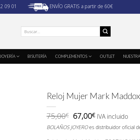
ENVÍO GRATIS a partir de 60€
32 09 01
Buscar
por:
JOYERÍA
BISUTERÍA
COMPLEMENTOS
OUTLET
NUESTRA
Reloj Mujer Mark Maddo
El
El
75,00
67,00
€
€
IVA incluido
precio
precio
BOLAÑOS JOYERO
es distribuidor oficial 
original
actual
era:
es: