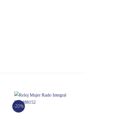
-20%
-10%