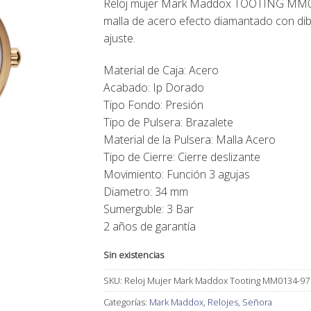
Reloj mujer Mark Maddox TOOTING MM013
75,00€.
67,00€.
malla de acero efecto diamantado con dibuj
ajuste.
Material de Caja: Acero
Acabado: Ip Dorado
Tipo Fondo: Presión
Tipo de Pulsera: Brazalete
Material de la Pulsera: Malla Acero
Tipo de Cierre: Cierre deslizante
Movimiento: Función 3 agujas
Diametro: 34 mm
Sumerguble: 3 Bar
2 años de garantía
Sin existencias
SKU:
Reloj Mujer Mark Maddox Tooting MM0134-97
Categorías:
Mark Maddox
,
Relojes
,
Señora