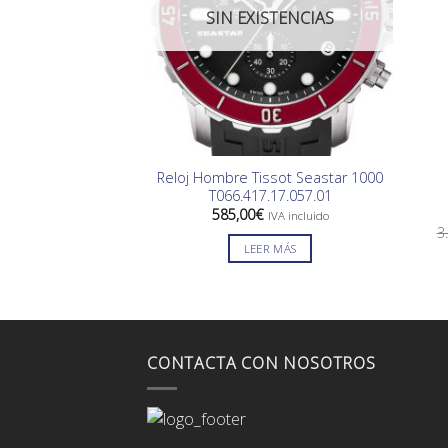
SIN EXISTENCIAS
Reloj Hombre Tissot Seastar 1000
T066.417.17.057.01
585,00
€
IVA incluido
3
LEER MÁS
CONTACTA CON NOSOTROS