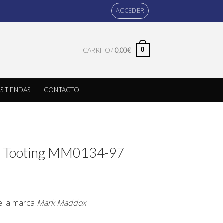
ACCEDER
0
CARRITO /
0,00
€
S TIENDAS
CONTACTO
x Tooting MM0134-97
de la marca
Mark Maddox