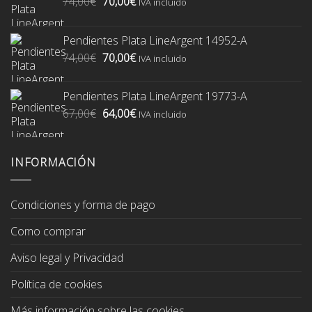
El
El
74,00
€
70,00
€
IVA incluido
precio
precio
original
actual
Pendientes Plata LineArgent 14952-A
era:
es:
El
El
74,00
€
70,00
€
74,00€.
70,00€.
IVA incluido
precio
precio
original
actual
Pendientes Plata LineArgent 19773-A
era:
es:
El
El
67,00
€
64,00
€
74,00€.
70,00€.
IVA incluido
precio
precio
original
actual
era:
es:
INFORMACIÓN
67,00€.
64,00€.
Condiciones y forma de pago
Como comprar
Aviso legal y Privacidad
Política de cookies
Más información sobre las cookies