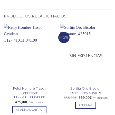
PRODUCTOS RELACIONADOS
-15%
SIN EXISTENCIAS
Reloj Hombre Tissot
Sortija Oro Bicolor
Gentleman
Diamantes 435015
T127.410.11.041.00
El
El
658,00
€
559,00
€
IVA incluido
precio
precio
475,00
€
IVA incluido
original
actual
LEER MÁS
era:
es:
AÑADIR AL CARRITO
658,00€.
559,00€.