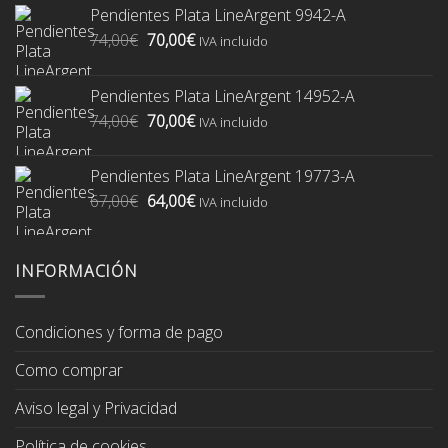
Pendientes Plata LineArgent 9942-A
El
El
74,00
€
70,00
€
IVA incluido
precio
precio
original
actual
Pendientes Plata LineArgent 14952-A
era:
es:
El
El
74,00
€
70,00
€
74,00€.
70,00€.
IVA incluido
precio
precio
original
actual
Pendientes Plata LineArgent 19773-A
era:
es:
El
El
67,00
€
64,00
€
74,00€.
70,00€.
IVA incluido
precio
precio
original
actual
era:
es:
INFORMACIÓN
67,00€.
64,00€.
Condiciones y forma de pago
Como comprar
Aviso legal y Privacidad
Política de cookies