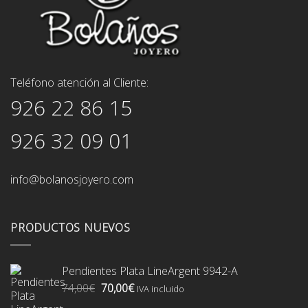
Teléfono atención al Cliente:
926 22 86 15
926 32 09 01
info@bolanosjoyero.com
PRODUCTOS NUEVOS
Pendientes Plata LineArgent 9942-A
El
El
74,00
€
70,00
€
IVA incluido
precio
precio