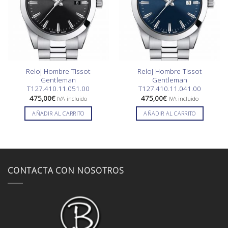
Reloj Hombre Tissot
Reloj Hombre Tissot
Gentleman
Gentleman
T127.410.11.051.00
T127.410.11.041.00
475,00
€
475,00
€
IVA incluido
IVA incluido
AÑADIR AL CARRITO
AÑADIR AL CARRITO
CONTACTA CON NOSOTROS