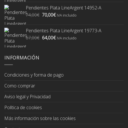
original
actual
Pendientes Plata LineArgent 14952-A
era:
es:
El
El
74,00
€
70,00
€
74,00€.
70,00€.
IVA incluido
precio
precio
original
actual
Pendientes Plata LineArgent 19773-A
era:
es:
El
El
67,00
€
64,00
€
74,00€.
70,00€.
IVA incluido
precio
precio
original
actual
era:
es:
INFORMACIÓN
67,00€.
64,00€.
Condiciones y forma de pago
Como comprar
Aviso legal y Privacidad
Política de cookies
Más información sobre las cookies