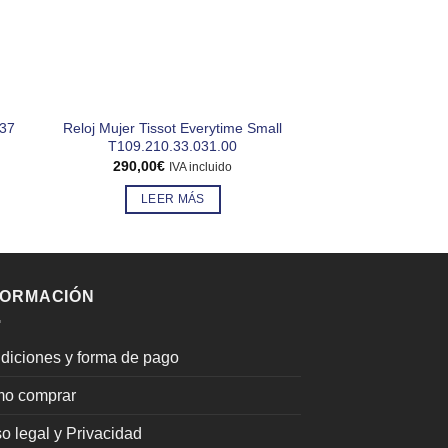
Reloj Mujer Tissot Everytime Small
Figura Lladró B
037
T109.210.33.031.00
Violeta» 
290,00
€
320,00
€
IVA incluido
IV
LEER MÁS
AÑADIR AL
FORMACIÓN
diciones y forma de pago
o comprar
o legal y Privacidad