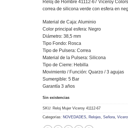
Reloj de Hombre 41112-67 Viceroy Colors, 
99,00€.
89,00€.
correa de silicona verde con esfera en neg
Material de Caja:
Aluminio
Color principal esfera: Negro
Diámetro: 38,5 mm
Tipo Fondo: Rosca
Tipo de Pulsera: Correa
Material de la Pulsera: Silicona
Tipo de Cierre: Hebilla
Movimiento / Función: Quarzo / 3 agujas
Sumergible: 5 Bar
Garantía 3 años
Sin existencias
SKU:
Reloj Mujer Viceroy 41112-67
Categorías:
NOVEDADES
,
Relojes
,
Señora
,
Vicero