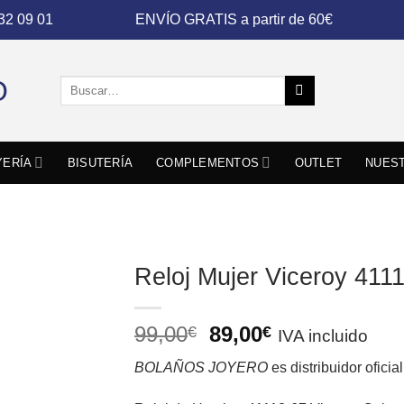
 32 09 01
ENVÍO GRATIS a partir de 60€
Buscar
por:
YERÍA
BISUTERÍA
COMPLEMENTOS
OUTLET
NUEST
Reloj Mujer Viceroy 411
El
El
99,00
89,00
€
€
IVA incluido
precio
precio
BOLAÑOS JOYERO
es distribuidor ofici
original
actual
era:
es: