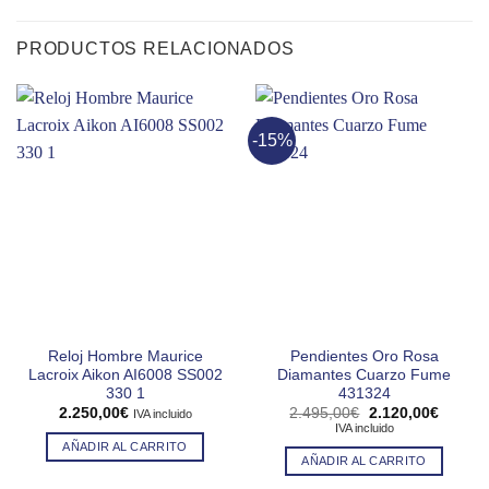
PRODUCTOS RELACIONADOS
-15%
Reloj Hombre Maurice
Pendientes Oro Rosa
Lacroix Aikon AI6008 SS002
Diamantes Cuarzo Fume
330 1
431324
El
El
2.250,00
€
2.495,00
€
2.120,00
€
IVA incluido
precio
precio
IVA incluido
original
actual
AÑADIR AL CARRITO
era:
es:
AÑADIR AL CARRITO
2.495,00€.
2.120,