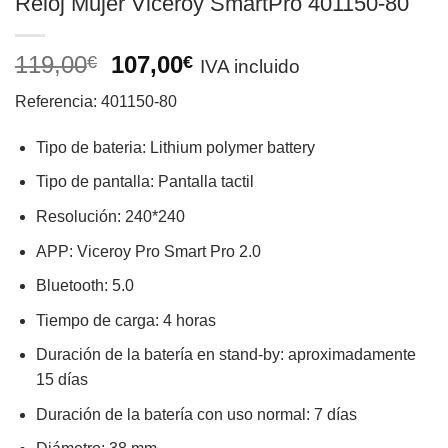
Reloj Mujer Viceroy SmartPro 401150-80
El
El
119,00
107,00
€
€
IVA incluido
precio
precio
Referencia: 401150-80
original
actual
era:
es:
Tipo de bateria: Lithium polymer battery
119,00€.
107,00€.
Tipo de pantalla: Pantalla tactil
Resolución: 240*240
APP: Viceroy Pro Smart Pro 2.0
Bluetooth: 5.0
Tiempo de carga: 4 horas
Duración de la batería en stand-by: aproximadamente
15 días
Duración de la batería con uso normal: 7 días