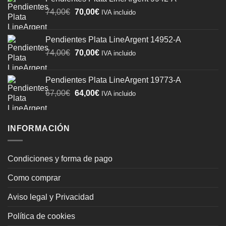
El
El
74,00
€
70,00
€
IVA incluido
precio
precio
original
actual
Pendientes Plata LineArgent 14952-A
era:
es:
El
El
74,00
€
70,00
€
74,00€.
70,00€.
IVA incluido
precio
precio
original
actual
Pendientes Plata LineArgent 19773-A
era:
es:
El
El
67,00
€
64,00
€
IVA incluido
74,00€.
70,00€.
precio
precio
original
actual
era:
es:
INFORMACIÓN
67,00€.
64,00€.
Condiciones y forma de pago
Como comprar
Aviso legal y Privacidad
Política de cookies