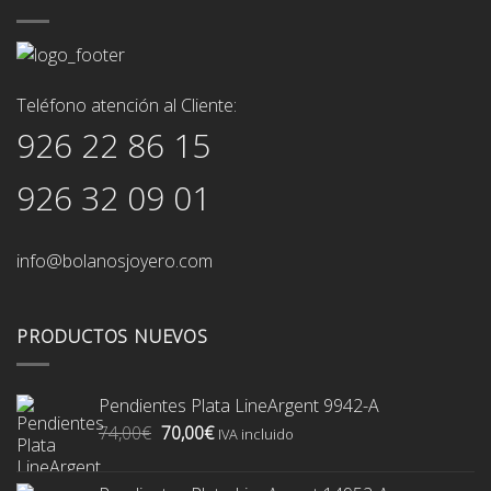
Teléfono atención al Cliente:
926 22 86 15
926 32 09 01
info@bolanosjoyero.com
PRODUCTOS NUEVOS
Pendientes Plata LineArgent 9942-A
El
El
74,00
€
70,00
€
IVA incluido
precio
precio
original
actual