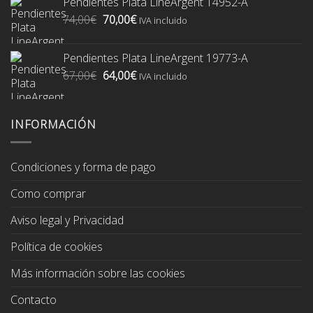
Pendientes Plata LineArgent 14952-A
era:
es:
El
El
74,00
€
70,00
€
74,00€.
70,00€.
IVA incluido
precio
precio
original
actual
Pendientes Plata LineArgent 19773-A
era:
es:
El
El
67,00
€
64,00
€
74,00€.
70,00€.
IVA incluido
precio
precio
original
actual
era:
es:
INFORMACIÓN
67,00€.
64,00€.
Condiciones y forma de pago
Como comprar
Aviso legal y Privacidad
Política de cookies
Más información sobre las cookies
Contacto