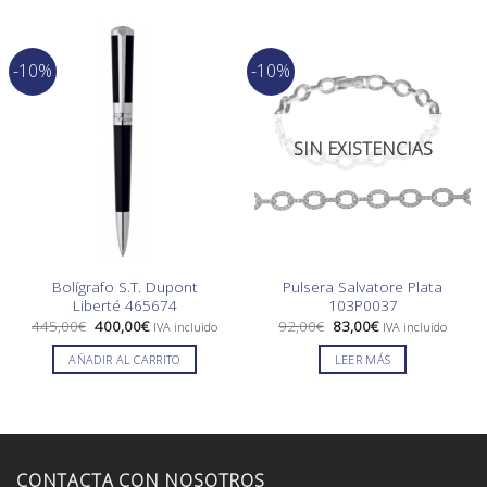
-10%
-10%
SIN EXISTENCIAS
Bolígrafo S.T. Dupont
Pulsera Salvatore Plata
Liberté 465674
103P0037
El
El
El
El
445,00
€
400,00
€
92,00
€
83,00
€
IVA incluido
IVA incluido
precio
precio
precio
precio
original
actual
original
actual
AÑADIR AL CARRITO
LEER MÁS
era:
es:
era:
es:
445,00€.
400,00€.
92,00€.
83,00€.
CONTACTA CON NOSOTROS