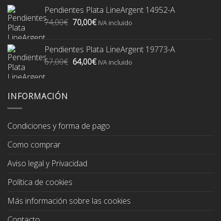
original
actual
Pendientes Plata LineArgent 14952-A
era:
es:
El
El
74,00
€
70,00
€
74,00€.
70,00€.
IVA incluido
precio
precio
original
actual
Pendientes Plata LineArgent 19773-A
era:
es:
El
El
67,00
€
64,00
€
74,00€.
70,00€.
IVA incluido
precio
precio
original
actual
era:
es:
INFORMACIÓN
67,00€.
64,00€.
Condiciones y forma de pago
Como comprar
Aviso legal y Privacidad
Política de cookies
Más información sobre las cookies
Contacto