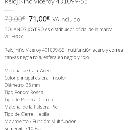
Reloj Niño Viceroy 401099-55
El
El
79,00
71,00
€
€
IVA incluido
precio
precio
BOLAÑOS JOYERO es distribuidor oficial de la marca
original
actual
VICEROY
era:
es:
79,00€.
71,00€.
Reloj niño Viceroy 401099-55. multifunción acero y correa
canvas negra roja, esfera en negro y rojo.
Material de Caja: Acero
Color principal esfera: Tricolor
Diámetro: 36 mm
Tipo Fondo: Rosca
Tipo de Pulsera: Correa
Material de la Pulsera: Piel
Tipo de Cierre: Hebilla
Movimiento / Función: Multifunción
Sumergible 10 Bar.