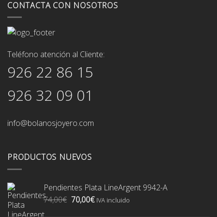
CONTACTA CON NOSOTROS
Teléfono atención al Cliente:
926 22 86 15
926 32 09 01
info@bolanosjoyero.com
PRODUCTOS NUEVOS
Pendientes Plata LineArgent 9942-A
El
El
74,00
€
70,00
€
IVA incluido
precio
precio