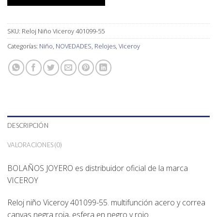
SKU:
Reloj Niño Viceroy 401099-55
Categorías:
Niño
,
NOVEDADES
,
Relojes
,
Viceroy
DESCRIPCIÓN
VALORACIONES (0)
BOLAÑOS JOYERO es distribuidor oficial de la marca
VICEROY
Reloj niño Viceroy 401099-55. multifunción acero y correa
canvas negra roja, esfera en negro y rojo.