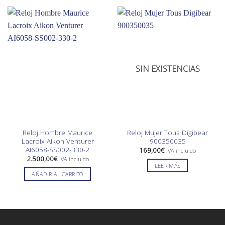
SIN EXISTENCIAS
Reloj Hombre Maurice
Reloj Mujer Tous Digibear
Lacroix Aikon Venturer
900350035
AI6058-SS002-330-2
169,00
€
IVA incluido
2.500,00
€
IVA incluido
LEER MÁS
AÑADIR AL CARRITO