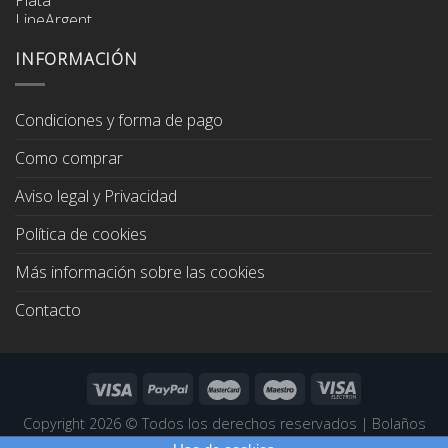
precio
precio
original
actual
era:
es:
INFORMACIÓN
67,00€.
64,00€.
Condiciones y forma de pago
Como comprar
Aviso legal y Privacidad
Política de cookies
Más información sobre las cookies
Contacto
Copyright 2026 ©
Todos los derechos reservados
|
Bolaños
Joyeros
|
Páginas Web Profesionales