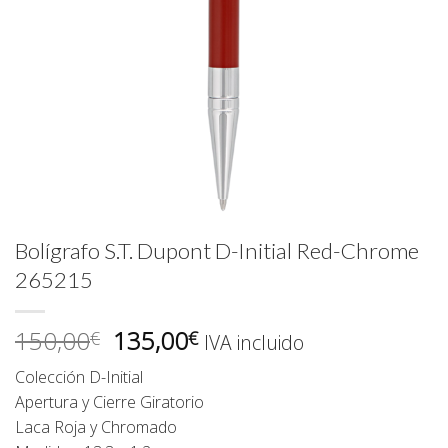
Bolígrafo S.T. Dupont D-Initial Red-Chrome
265215
El
El
150,00
135,00
€
€
IVA incluido
precio
precio
Colección D-Initial
original
actual
Apertura y Cierre Giratorio
era:
es:
Laca Roja y Chromado
150,00€.
135,00€.