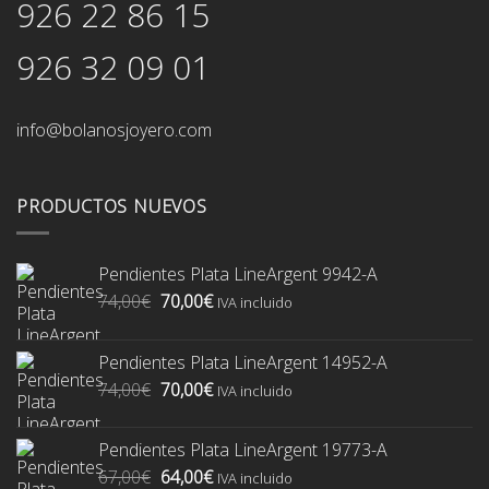
926 22 86 15
926 32 09 01
info@bolanosjoyero.com
PRODUCTOS NUEVOS
Pendientes Plata LineArgent 9942-A
El
El
74,00
€
70,00
€
IVA incluido
precio
precio
original
actual
Pendientes Plata LineArgent 14952-A
era:
es:
El
El
74,00
€
70,00
€
74,00€.
70,00€.
IVA incluido
precio
precio
original
actual
Pendientes Plata LineArgent 19773-A
era:
es:
El
El
67,00
€
64,00
€
74,00€.
70,00€.
IVA incluido