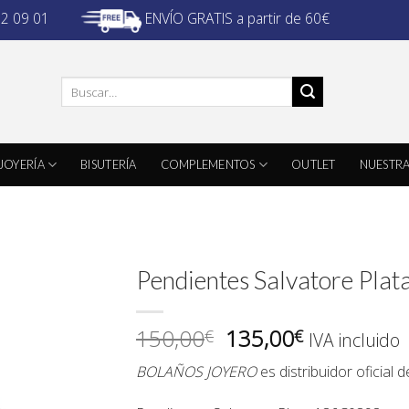
ENVÍO GRATIS a partir de 60€
32 09 01
Buscar
por:
JOYERÍA
BISUTERÍA
COMPLEMENTOS
OUTLET
NUESTRA
Pendientes Salvatore Pl
El
El
150,00
135,00
€
€
IVA incluido
precio
precio
BOLAÑOS JOYERO
es distribuidor oficial 
original
actual
era:
es: