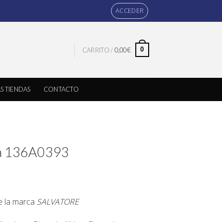
ACCEDER
0
CARRITO /
0,00
€
S TIENDAS
CONTACTO
ata 136A0393
de la marca
SALVATORE