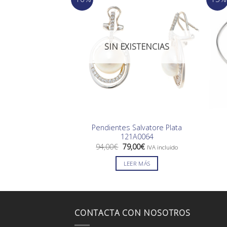
SIN EXISTENCIAS
Pendientes Salvatore Plata
121A0064
El
El
94,00
€
79,00
€
IVA incluido
precio
precio
original
actual
LEER MÁS
era:
es:
94,00€.
79,00€.
CONTACTA CON NOSOTROS