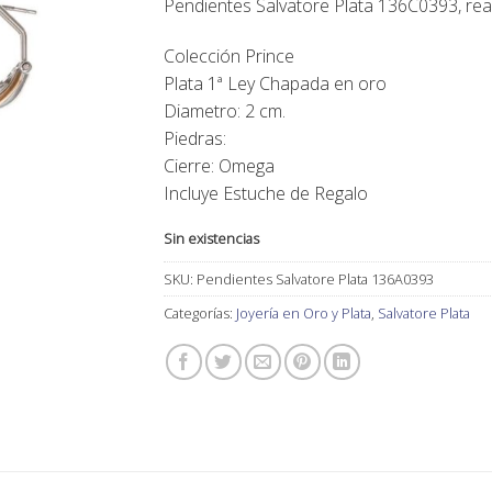
Pendientes Salvatore Plata 136C0393, rea
150,00€.
135,00€.
Colección Prince
Plata 1ª Ley Chapada en oro
Diametro: 2 cm.
Piedras:
Cierre: Omega
Incluye Estuche de Regalo
Sin existencias
SKU:
Pendientes Salvatore Plata 136A0393
Categorías:
Joyería en Oro y Plata
,
Salvatore Plata