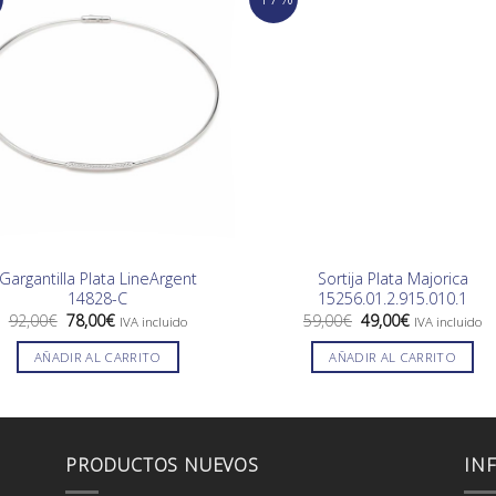
Gargantilla Plata LineArgent
Sortija Plata Majorica
14828-C
15256.01.2.915.010.1
El
El
El
El
92,00
€
78,00
€
59,00
€
49,00
€
IVA incluido
IVA incluido
precio
precio
precio
precio
original
actual
original
actual
AÑADIR AL CARRITO
AÑADIR AL CARRITO
era:
es:
era:
es:
92,00€.
78,00€.
59,00€.
49,00€.
PRODUCTOS NUEVOS
IN