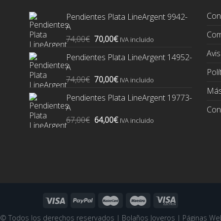
Con
Pendientes Plata LineArgent 9942-
A
Com
El
El
74,00
€
70,00
€
IVA incluido
precio
precio
Avis
Pendientes Plata LineArgent 14952-
original
actual
A
era:
es:
Polí
El
El
74,00
€
70,00
€
74,00€.
70,00€.
IVA incluido
precio
precio
Más
Pendientes Plata LineArgent 19773-
original
actual
A
Con
era:
es:
El
El
67,00
€
64,00
€
74,00€.
70,00€.
IVA incluido
precio
precio
original
actual
era:
es:
67,00€.
64,00€.
6 ©
Todos los derechos reservados
|
Bolaños Joyeros
|
Páginas We