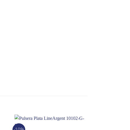
-10%
-16%