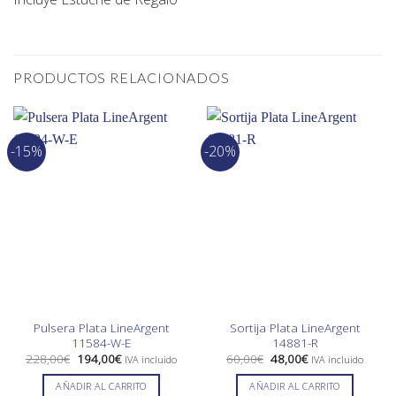
PRODUCTOS RELACIONADOS
-15%
-20%
Pulsera Plata LineArgent
Sortija Plata LineArgent
11584-W-E
14881-R
El
El
El
El
228,00
€
194,00
€
60,00
€
48,00
€
IVA incluido
IVA incluido
precio
precio
precio
precio
original
actual
original
actual
AÑADIR AL CARRITO
AÑADIR AL CARRITO
era:
es:
era:
es: