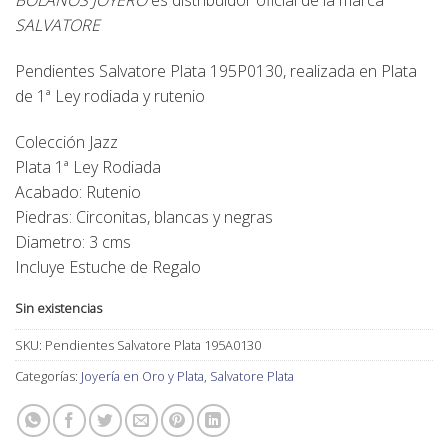
original
actual
SALVATORE
era:
es:
155,00€.
139,00€.
Pendientes Salvatore Plata 195P0130, realizada en Plata
de 1ª Ley rodiada y rutenio
Colección Jazz
Plata 1ª Ley Rodiada
Acabado: Rutenio
Piedras: Circonitas, blancas y negras
Diametro: 3 cms
Incluye Estuche de Regalo
Sin existencias
SKU:
Pendientes Salvatore Plata 195A0130
Categorías:
Joyería en Oro y Plata
,
Salvatore Plata