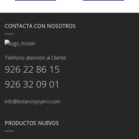
228,00€.
194,00€.
60,00€.
48,00€.
CONTACTA CON NOSOTROS
Teléfono atención al Cliente:
926 22 86 15
926 32 09 01
info@bolanosjoyero.com
PRODUCTOS NUEVOS