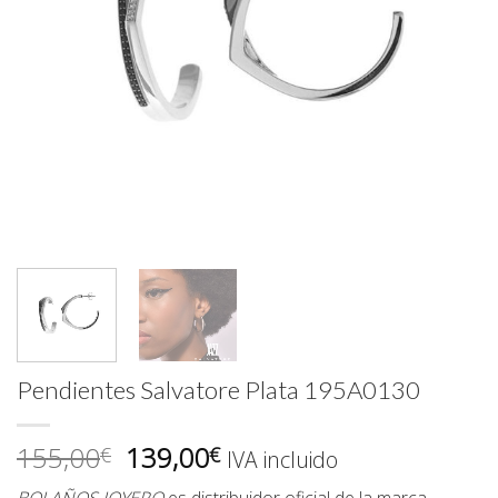
Pendientes Salvatore Plata 195A0130
El
El
155,00
139,00
€
€
IVA incluido
precio
precio
BOLAÑOS JOYERO
es distribuidor oficial de la marca