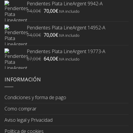
Pendientes Plata LineArgent 9942-A
El
El
74,00
€
70,00
€
IVA incluido
precio
precio
original
actual
Pendientes Plata LineArgent 14952-A
era:
es:
El
El
74,00
€
70,00
€
74,00€.
70,00€.
IVA incluido
precio
precio
original
actual
Pendientes Plata LineArgent 19773-A
era:
es:
El
El
67,00
€
64,00
€
74,00€.
70,00€.
IVA incluido
precio
precio
original
actual
era:
es:
INFORMACIÓN
67,00€.
64,00€.
Condiciones y forma de pago
Como comprar
Aviso legal y Privacidad
Política de cookies