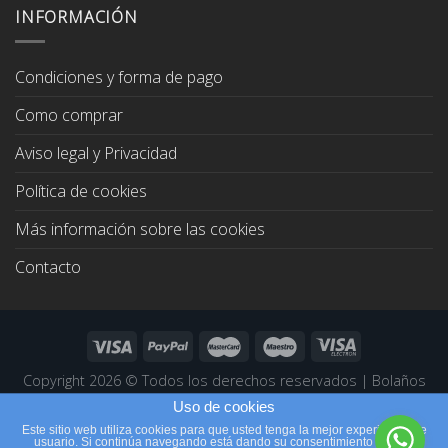
era:
es:
INFORMACIÓN
67,00€.
64,00€.
Condiciones y forma de pago
Como comprar
Aviso legal y Privacidad
Política de cookies
Más información sobre las cookies
Contacto
Copyright 2026 ©
Todos los derechos reservados
|
Bolaños
Joyeros
|
Páginas Web Profesionales
Uso de cookies
Este sitio web utiliza cookies para que usted tenga la mejor experiencia de
usuario. Si continúa navegando está dando su consentimiento para la