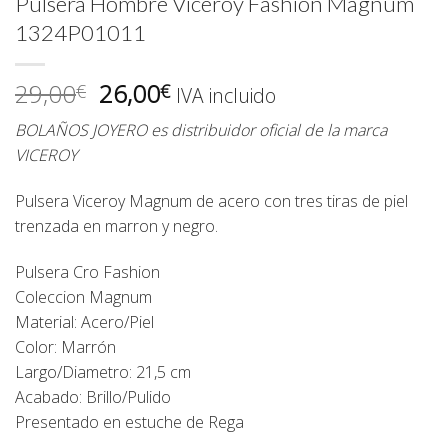
Pulsera Hombre Viceroy Fashion Magnum
1324P01011
El
El
29,00
26,00
€
€
IVA incluido
precio
precio
BOLAÑOS JOYERO es distribuidor oficial de la marca
original
actual
VICEROY
era:
es:
29,00€.
26,00€.
Pulsera Viceroy Magnum de acero con tres tiras de piel
trenzada en marron y negro.
Pulsera Cro Fashion
Coleccion Magnum
Material: Acero/Piel
Color: Marrón
Largo/Diametro: 21,5 cm
Acabado: Brillo/Pulido
Presentado en estuche de Rega