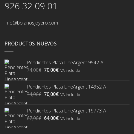
926 32 09 01
info@bolanosjoyero.com
PRODUCTOS NUEVOS
Pendientes Plata LineArgent 9942-A
El
El
74,00
€
70,00
€
IVA incluido
precio
precio
original
actual
Pendientes Plata LineArgent 14952-A
era:
es:
El
El
74,00
€
70,00
€
74,00€.
70,00€.
IVA incluido
precio
precio
original
actual
Pendientes Plata LineArgent 19773-A
era:
es:
El
El
67,00
€
64,00
€
74,00€.
70,00€.
IVA incluido
precio
precio
original
actual