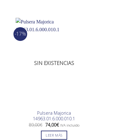
-17%
-16%
SIN EXISTENCIAS
SIN EXIS
Pulsera Majorica
Gargantilla M
14963.01.6.000.010.1
15525.01.0
El
El
El
89,00
€
74,00
€
125,00
€
105,0
IVA incluido
precio
precio
preci
original
actual
origin
LEER MÁS
LEER 
era:
es:
era: