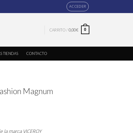
ACCEDER
0
CARRITO /
0,00
€
S TIENDAS
CONTACTO
Fashion Magnum
de la marca VICEROY