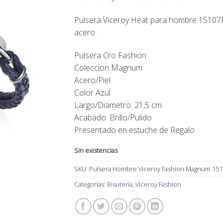
original
actual
era:
es:
Pulsera Viceroy Heat
para hombre 15107P0
35,00€.
31,00€.
acero.
Pulsera Cro Fashion
Coleccion Magnum
Acero/Piel
Color Azul
Largo/Diametro: 21,5 cm
Acabado: Brillo/Pulido
Presentado en estuche de Regalo
Sin existencias
SKU:
Pulsera Hombre Viceroy Fashion Magnum 15
Categorías:
Bisutería
,
Viceroy Fashion