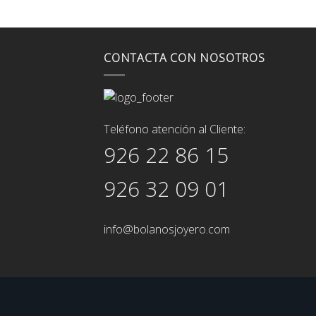
29,00€.
26,00€.
CONTACTA CON NOSOTROS
Teléfono atención al Cliente:
926 22 86 15
926 32 09 01
info@bolanosjoyero.com