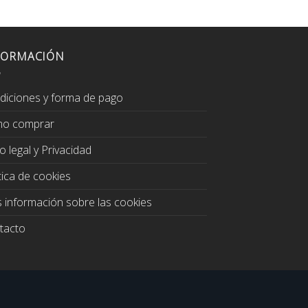
89,00€.
74,00€.
125,0
FORMACIÓN
diciones y forma de pago
o comprar
o legal y Privacidad
tica de cookies
 información sobre las cookies
tacto