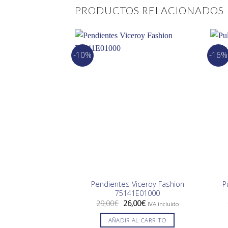
PRODUCTOS RELACIONADOS
-10%
-16%
Pendientes Viceroy Fashion
P
75141E01000
El
El
29,00
€
26,00
€
IVA incluido
precio
precio
original
actual
AÑADIR AL CARRITO
era:
es: