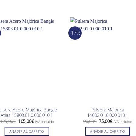
-17%
ulsera Acero Majórica Bangle
Pulsera Majorica
Atlas 15803.01.0.000.010.1
14002.01.0.000.010.1
El
El
El
El
125,00
€
105,00
€
90,00
€
75,00
€
IVA incluido
IVA incluido
precio
precio
precio
precio
original
actual
original
actual
AÑADIR AL CARRITO
AÑADIR AL CARRITO
era:
es:
era:
es: