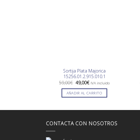
Sortija Plata Majorica
15256.01.2.915.010.1
El
El
59,00
€
49,00
€
IVA incluido
precio
precio
original
actual
AÑADIR AL CARRITO
era:
es:
59,00€.
49,00€.
CONTACTA CON NOSOTROS