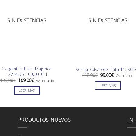
SIN EXISTENCIAS
SIN EXISTENCIAS
Gargantilla Plata Majorica
Sortija Salvatore Plata 112S01
12234.56.1.000.010..1
El
El
118,00
€
99,00
€
IVA incluido
precio
precio
El
El
129,00
€
109,00
€
IVA incluido
original
actual
precio
precio
LEER MÁS
era:
es:
original
actual
LEER MÁS
118,00€.
99,00€.
era:
es:
129,00€.
109,00€.
PRODUCTOS NUEVOS
IN