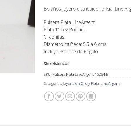
115,00€.
96,00€.
Bolaños Joyero
distribuidor oficial
Line Ar
Pulsera Plata LineArgent
Plata 1ª Ley Rodiada
Circonitas
Diametro muñeca: 5,5 a 6 cms.
Incluye Estuche de Regalo
Sin existencias
SKU:
Pulsera Plata LineArgent 15284-E
Categorías:
Joyería en Oro y Plata
,
LineArgent