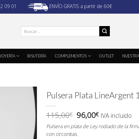
ENVÍO GRATIS a partir de 60€
32 09 01
Buscar
por:
JOYERÍA
BISUTERÍA
COMPLEMENTOS
OUTLET
NUESTRA
Pulsera Plata LineArgent
El
El
115,00
96,00
€
€
IVA incluido
precio
precio
Pulsera en plata de Ley rodiado de la fir
original
actual
con circonitas.
era:
es: