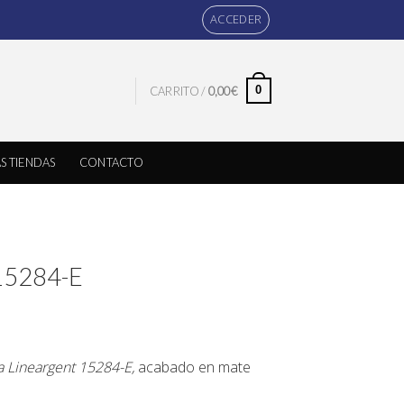
ACCEDER
0
CARRITO /
0,00
€
S TIENDAS
CONTACTO
 15284-E
ma Lineargent 15284-E,
acabado en mate