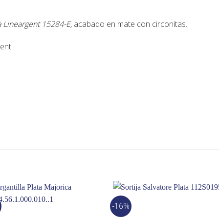
ma Lineargent 15284-E,
acabado en mate con circonitas.
gent
-16%