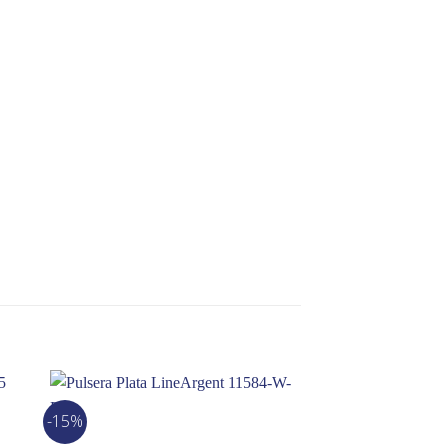
-15%
-10%