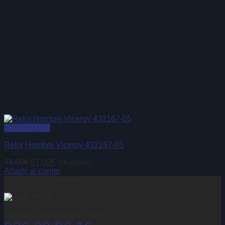
Vista Rápida
Reloj Hombre Viceroy 432167-05
El
El
75,00
€
67,00
€
IVA incluido
precio
precio
Añadir al carrito
original
actual
Contacta con nosotros
era:
es:
75,00€.
67,00€.
Teléfono atención al Cliente: