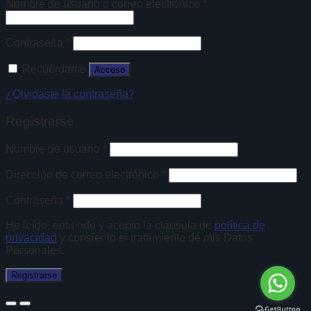
Nombre de usuario o correo electrónico
*
Contraseña
*
Recuérdame
Acceso
¿Olvidaste la contraseña?
Registrarse
Nombre de usuario
*
Dirección de correo electrónico
*
Contraseña
*
He leído, entiendo y acepto la cláusula de
política de
privacidad
y consiento el tratamiento de mis Datos
Personales.
Registrarse