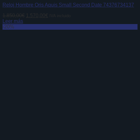
Reloj Hombre Oris Aquis Small Second Date 74376734137
El
El
1.850,00
€
1.570,00
€
IVA incluido
precio
precio
Leer más
original
actual
-20%
era:
es:
1.850,00€.
1.570,00€.