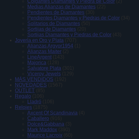
Colgantes Diamantes y Piedra de Color
(2)
Medias Alianzas de Diamantes
(22)
Pendientes de Diamantes
(30)
Pendientes Diamantes y Piedras de Color
(34)
Solitarios de Diamantes
(50)
Sortijas de Diamantes
(20)
Sortijas Diamantes y Piedras de Color
(43)
Joyería en Oro y Plata
(707)
Alianzas Argyor1954
(1)
Alianzas Maiter
(2)
LineArgent
(143)
Majorica
(128)
Salvatore Plata
(301)
Viceroy Jewels
(129)
MÁS VENDIDOS
(192)
NOVEDADES
(1567)
OUTLET
(85)
Regalo
(106)
Lladró
(106)
Relojes
(1875)
Axcent Of Scandinavia
(4)
Caballero
(916)
Dolce&Gabbana
(3)
Mark Maddox
(390)
Maurice Lacroix
(60)