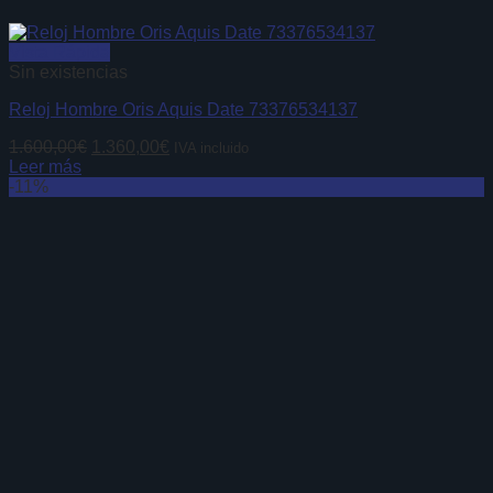
Vista Rápida
Sin existencias
Reloj Hombre Oris Aquis Date 73376534137
El
El
1.600,00
€
1.360,00
€
IVA incluido
precio
precio
Leer más
original
actual
-11%
era:
es:
1.600,00€.
1.360,00€.