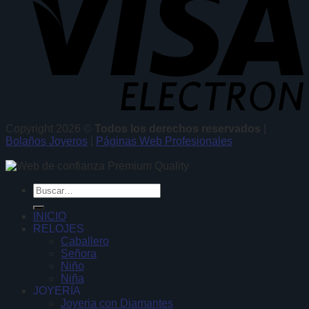
Copyright 2026 ©
Todos los derechos reservados
|
Bolaños Joyeros
|
Páginas Web Profesionales
Buscar
por:
INICIO
RELOJES
Caballero
Señora
Niño
Niña
JOYERÍA
Joyeria con Diamantes