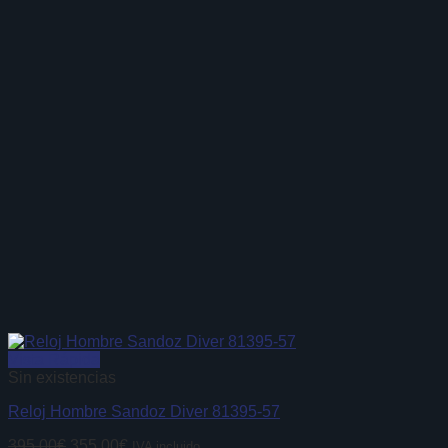
Vista Rápida
Sin existencias
Reloj Hombre Sandoz Diver 81395-57
El
El
395,00
€
355,00
€
IVA incluido