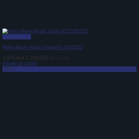
Vista Rápida
Reloj Mujer Rado Sintra R13780152
El
El
1.875,00
€
1.499,00
€
IVA incluido
precio
precio
Añadir al carrito
original
actual
-20%
era:
es:
1.875,00€.
1.499,00€.