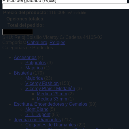
Precio del grabado
(
+
8,00
€
)
Precio del producto:
116,00
€
IVA incluido
Opciones totales:
Total del pedido:
Añadir al carrito
SKU:
Reloj Bolsillo Viceroy C/ Cadena 44105-02
Categorías:
Caballero
,
Relojes
Categorías de Productos
Accesorios
(4)
Boligrafos
(3)
Majorica
(1)
Bisutería
(179)
Majorica
(23)
Viceroy Fashion
(153)
Viceroy Plaisir Medallón
(3)
Medida 29 mm
(2)
Medida 33 mm
(1)
Escritura, Encendedores y Gemelos
(90)
Mont Blanc
(5)
S. T. Dupont
(85)
Joyeria con Diamantes
(217)
Colgantes de Diamantes
(22)