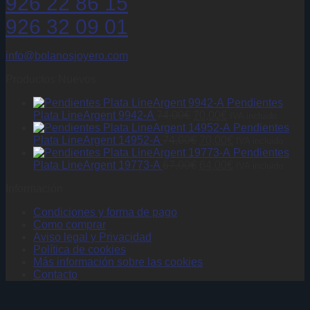
926 22 86 15
926 32 09 01
info@bolanosjoyero.com
Productos Nuevos
Pendientes
El
El
Plata LineArgent 9942-A
74,00
€
70,00
€
IVA incluido
precio
precio
Pendientes
original
El
actual
El
Plata LineArgent 14952-A
74,00
€
70,00
€
IVA incluido
era:
precio
es:
precio
Pendientes
74,00€.
original
El
70,00€.
actual
El
Plata LineArgent 19773-A
67,00
€
64,00
€
IVA incluido
era:
precio
es:
precio
Información
74,00€.
original
70,00€.
actual
era:
es:
Condiciones y forma de pago
67,00€.
64,00€.
Como comprar
Aviso legal y Privacidad
Política de cookies
Más información sobre las cookies
Contacto