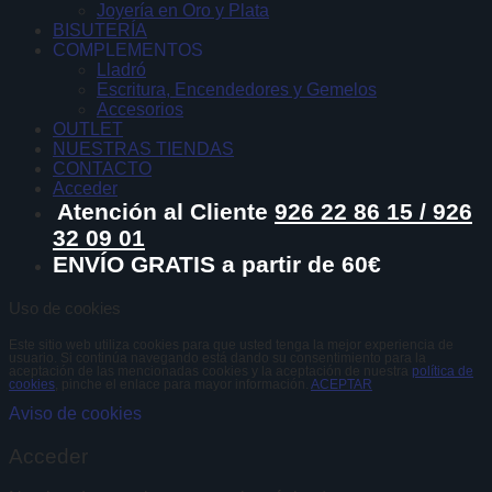
Joyería en Oro y Plata
BISUTERÍA
COMPLEMENTOS
Lladró
Escritura, Encendedores y Gemelos
Accesorios
OUTLET
NUESTRAS TIENDAS
CONTACTO
Acceder
Atención al Cliente
926 22 86 15 / 926
32 09 01
ENVÍO GRATIS a partir de 60€
Uso de cookies
Este sitio web utiliza cookies para que usted tenga la mejor experiencia de
usuario. Si continúa navegando está dando su consentimiento para la
aceptación de las mencionadas cookies y la aceptación de nuestra
política de
cookies
, pinche el enlace para mayor información.
ACEPTAR
Aviso de cookies
Acceder