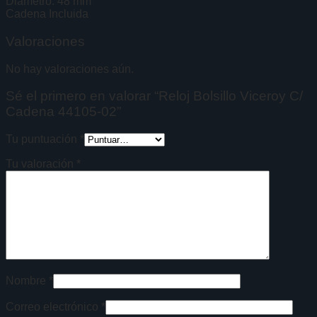
Diametro: 48 mm
Cadena Incluida
Valoraciones
No hay valoraciones aún.
Sé el primero en valorar “Reloj Bolsillo Viceroy C/
Cadena 44105-02”
Tu puntuación
*
Tu valoración
*
Nombre
*
Correo electrónico
*