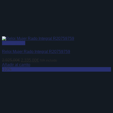
Vista Rápida
Reloj Mujer Rado Integral R20759759
El
El
2.925,00
€
2.335,00
€
IVA incluido
precio
precio
Añadir al carrito
original
actual
-10%
era:
es:
2.925,00€.
2.335,00€.