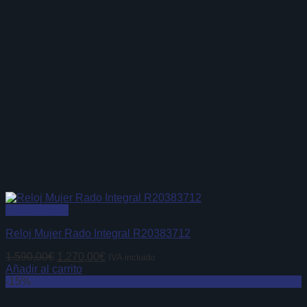
Vista Rápida
Reloj Mujer Rado Integral R20383712
El
El
1.590,00
€
1.270,00
€
IVA incluido
precio
precio
Añadir al carrito
original
actual
-15%
era:
es:
1.590,00€.
1.270,00€.