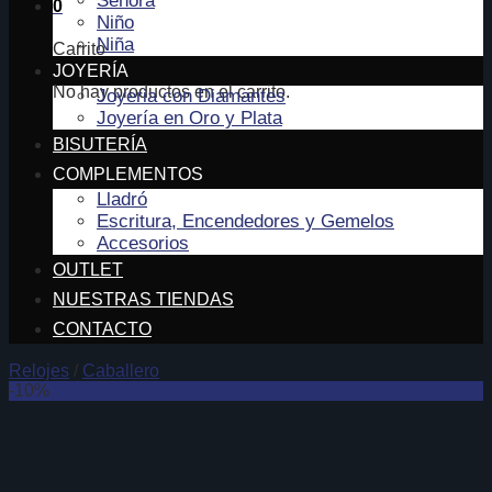
Señora
0
Niño
Niña
Carrito
JOYERÍA
No hay productos en el carrito.
Joyeria con Diamantes
Joyería en Oro y Plata
BISUTERÍA
COMPLEMENTOS
Lladró
Escritura, Encendedores y Gemelos
Accesorios
OUTLET
NUESTRAS TIENDAS
CONTACTO
Relojes
/
Caballero
-10%