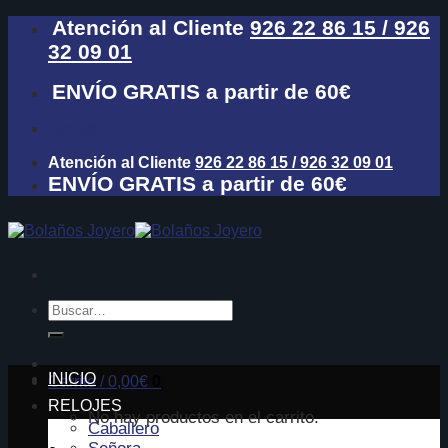
Skip
Atención al Cliente
926 22 86 15 / 926
to
32 09 01
content
ENVÍO GRATIS a partir de 60€
Acceder
Atención al Cliente
926 22 86 15 / 926 32 09 01
ENVÍO GRATIS a partir de 60€
Buscar
por:
INICIO
Carrito /
0,00
€
0
RELOJES
No hay productos en el carrito.
Caballero