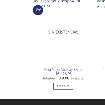
-8%
SIN EXISTENCIAS
Reloj Mujer Viceroy Switch
R
461126-96
El
El
109,00
€
100,00
€
IVA incluido
precio
precio
original
actual
LEER MÁS
era:
es:
109,00€.
100,00€.