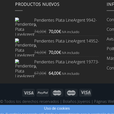
PRODUCTOS NUEVOS
IN
Con
Pendientes Plata LineArgent 9942-
A
Com
El
El
74,00
€
70,00
€
IVA incluido
precio
precio
Avis
Pendientes Plata LineArgent 14952-
original
actual
A
era:
es:
Polí
El
El
74,00
€
70,00
€
74,00€.
70,00€.
IVA incluido
precio
precio
Más
Pendientes Plata LineArgent 19773-
original
actual
A
Con
era:
es:
El
El
67,00
€
64,00
€
74,00€.
70,00€.
IVA incluido
precio
precio
original
actual
era:
es:
67,00€.
64,00€.
6 ©
Todos los derechos reservados
|
Bolaños Joyeros
|
Páginas We
Uso de cookies