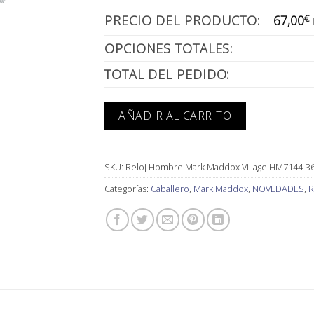
PRECIO DEL PRODUCTO:
67,00
€
OPCIONES TOTALES:
TOTAL DEL PEDIDO:
AÑADIR AL CARRITO
SKU:
Reloj Hombre Mark Maddox Village HM7144-3
Categorías:
Caballero
,
Mark Maddox
,
NOVEDADES
,
R