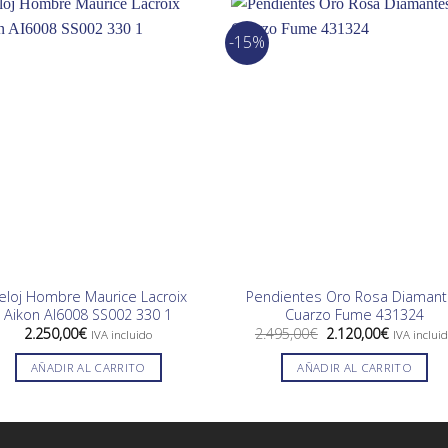
-15%
eloj Hombre Maurice Lacroix
Pendientes Oro Rosa Diaman
Aikon AI6008 SS002 330 1
Cuarzo Fume 431324
El
El
2.250,00
€
2.495,00
€
2.120,00
€
IVA incluido
IVA inclui
precio
precio
original
actual
AÑADIR AL CARRITO
AÑADIR AL CARRITO
era:
es:
2.495,00€.
2.120,00€