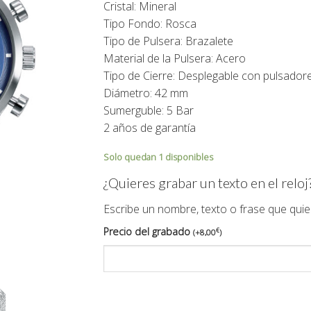
Cristal: Mineral
75,00€.
67,00€.
Tipo Fondo: Rosca
Tipo de Pulsera: Brazalete
Material de la Pulsera: Acero
Tipo de Cierre: Desplegable con pulsador
Diámetro: 42 mm
Sumerguble: 5 Bar
2 años de garantía
Solo quedan 1 disponibles
¿Quieres grabar un texto en el reloj
Escribe un nombre, texto o frase que quie
Precio del grabado
€
(
+
8,00
)