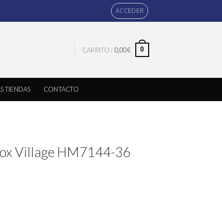
ACCEDER
0
CARRITO /
0,00
€
S TIENDAS
CONTACTO
ox Village HM7144-36