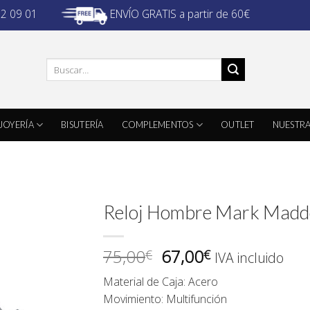
ENVÍO GRATIS a partir de 60€
32 09 01
Buscar
por:
JOYERÍA
BISUTERÍA
COMPLEMENTOS
OUTLET
NUESTRA
Reloj Hombre Mark Madd
El
El
75,00
67,00
€
€
IVA incluido
precio
precio
Material de Caja: Acero
original
actual
Movimiento: Multifunción
era:
es: