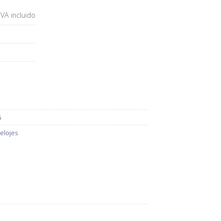
IVA incluido
6
elojes