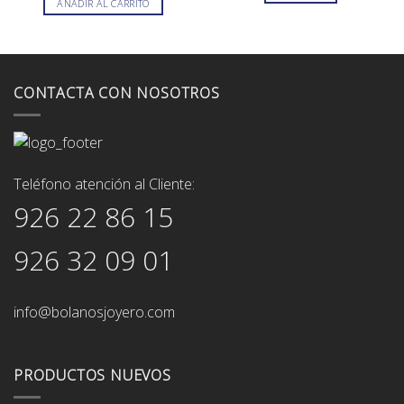
AÑADIR AL CARRITO
2.322,00€.
1.857,00€.
92,00€.
83,00€.
CONTACTA CON NOSOTROS
Teléfono atención al Cliente:
926 22 86 15
926 32 09 01
info@bolanosjoyero.com
PRODUCTOS NUEVOS