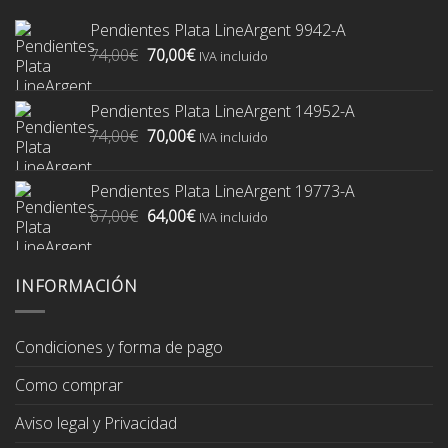
Pendientes Plata LineArgent 9942-A
El
El
74,00
€
70,00
€
IVA incluido
precio
precio
original
actual
Pendientes Plata LineArgent 14952-A
era:
es:
El
El
74,00
€
70,00
€
74,00€.
70,00€.
IVA incluido
precio
precio
original
actual
Pendientes Plata LineArgent 19773-A
era:
es:
El
El
67,00
€
64,00
€
74,00€.
70,00€.
IVA incluido
precio
precio
original
actual
era:
es:
INFORMACIÓN
67,00€.
64,00€.
Condiciones y forma de pago
Como comprar
Aviso legal y Privacidad