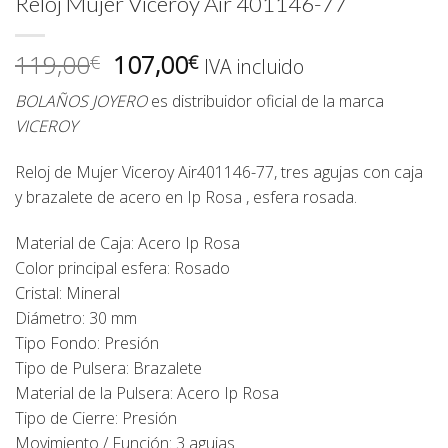
Reloj Mujer Viceroy Air 401146-77
El
El
119,00
107,00
€
€
IVA incluido
precio
precio
BOLAÑOS JOYERO
es distribuidor oficial de la marca
original
actual
VICEROY
era:
es:
119,00€.
107,00€.
Reloj de Mujer Viceroy Air401146-77, tres agujas con caja
y brazalete de acero en Ip Rosa , esfera rosada.
Material de Caja: Acero Ip Rosa
Color principal esfera: Rosado
Cristal: Mineral
Diámetro: 30 mm
Tipo Fondo: Presión
Tipo de Pulsera: Brazalete
Material de la Pulsera: Acero Ip Rosa
Tipo de Cierre: Presión
Movimiento / Función: 3 agujas