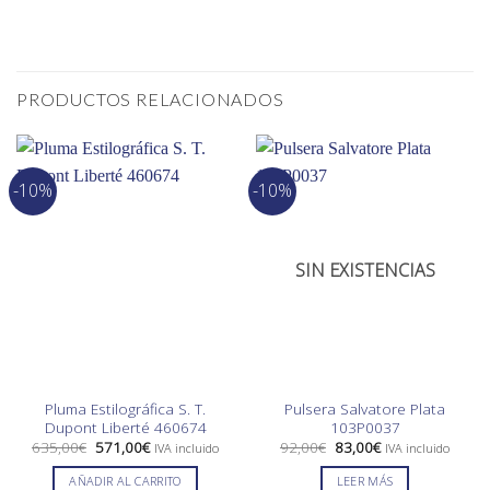
PRODUCTOS RELACIONADOS
-10%
-10%
SIN EXISTENCIAS
Pluma Estilográfica S. T.
Pulsera Salvatore Plata
Dupont Liberté 460674
103P0037
El
El
El
El
635,00
€
571,00
€
92,00
€
83,00
€
IVA incluido
IVA incluido
precio
precio
precio
precio
original
actual
original
actual
AÑADIR AL CARRITO
LEER MÁS
era:
es:
era:
es: