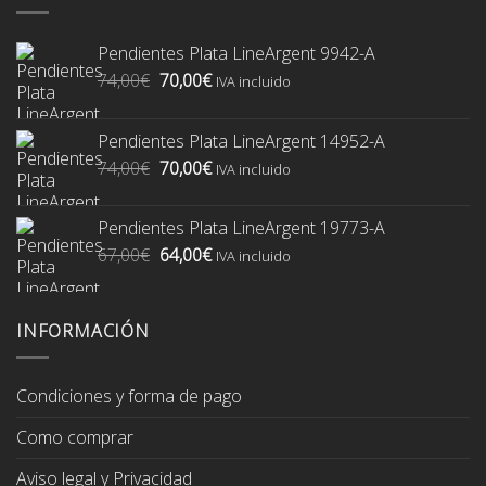
Pendientes Plata LineArgent 9942-A
El
El
74,00
€
70,00
€
IVA incluido
precio
precio
original
actual
Pendientes Plata LineArgent 14952-A
era:
es:
El
El
74,00
€
70,00
€
74,00€.
70,00€.
IVA incluido
precio
precio
original
actual
Pendientes Plata LineArgent 19773-A
era:
es:
El
El
67,00
€
64,00
€
74,00€.
70,00€.
IVA incluido
precio
precio
original
actual
era:
es:
INFORMACIÓN
67,00€.
64,00€.
Condiciones y forma de pago
Como comprar
Aviso legal y Privacidad