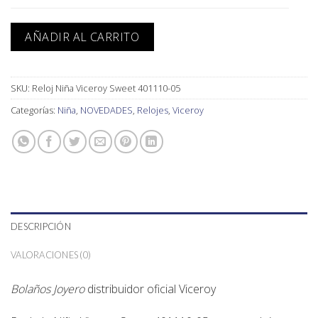
AÑADIR AL CARRITO
SKU:
Reloj Niña Viceroy Sweet 401110-05
Categorías:
Niña
,
NOVEDADES
,
Relojes
,
Viceroy
DESCRIPCIÓN
VALORACIONES (0)
Bolaños Joyero
distribuidor oficial
Viceroy