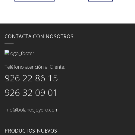
635,00€.
571,00€.
92,00€.
83,00€.
CONTACTA CON NOSOTROS
Teléfono atención al Cliente:
926 22 86 15
926 32 09 01
info@bolanosjoyero.com
PRODUCTOS NUEVOS