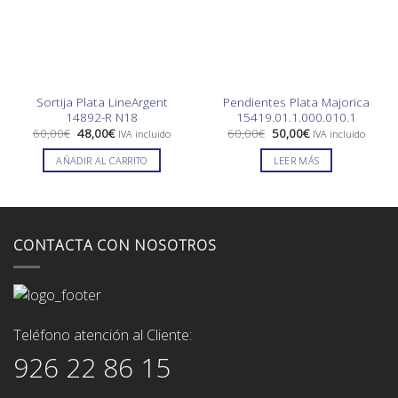
Sortija Plata LineArgent
Pendientes Plata Majorica
14892-R N18
15419.01.1.000.010.1
El
El
El
El
60,00
€
48,00
€
60,00
€
50,00
€
IVA incluido
IVA incluido
precio
precio
precio
precio
original
actual
original
actual
AÑADIR AL CARRITO
LEER MÁS
era:
es:
era:
es:
60,00€.
48,00€.
60,00€.
50,00€.
CONTACTA CON NOSOTROS
Teléfono atención al Cliente:
926 22 86 15