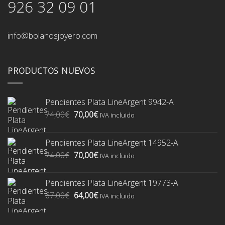
926 32 09 01
info@bolanosjoyero.com
PRODUCTOS NUEVOS
Pendientes Plata LineArgent 9942-A
El
El
74,00
€
70,00
€
IVA incluido
precio
precio
original
actual
Pendientes Plata LineArgent 14952-A
era:
es:
El
El
74,00
€
70,00
€
74,00€.
70,00€.
IVA incluido
precio
precio
original
actual
Pendientes Plata LineArgent 19773-A
era:
es:
El
El
67,00
€
64,00
€
74,00€.
70,00€.
IVA incluido
precio
precio
original
actual