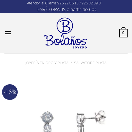
Skip
Atención al Cliente
926 22 86 15 / 926 32 09 01
ENVÍO GRATIS a partir de 60€
to
content
0
JOYERÍA EN ORO Y PLATA
/
SALVATORE PLATA
-16%