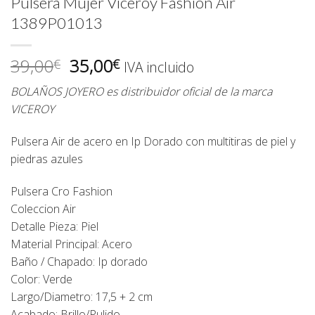
Pulsera Mujer Viceroy Fashion Air
1389P01013
El
El
39,00
35,00
€
€
IVA incluido
precio
precio
BOLAÑOS JOYERO es distribuidor oficial de la marca
original
actual
VICEROY
era:
es:
39,00€.
35,00€.
Pulsera Air de acero en Ip Dorado con multitiras de piel y
piedras azules
Pulsera Cro Fashion
Coleccion Air
Detalle Pieza: Piel
Material Principal: Acero
Baño / Chapado: Ip dorado
Color: Verde
Largo/Diametro: 17,5 + 2 cm
Acabado: Brillo/Pulido