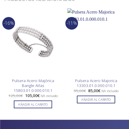
-16%
-11%
Pulsera Acero Majórica
Pulsera Acero Majorica
Bangle Atlas
13303.01.0.000.010.1
15803.01.0.000.010.1
El
El
95,00
€
85,00
€
IVA incluido
precio
precio
El
El
125,00
€
105,00
€
IVA incluido
original
actual
precio
precio
AÑADIR AL CARRITO
era:
es:
original
actual
AÑADIR AL CARRITO
95,00€.
85,00€.
era:
es:
125,00€.
105,00€.