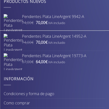
PRODUCTOS NUEVOS
Pendientes Plata LineArgent 9942-A
El
El
74,00
€
70,00
€
IVA incluido
precio
precio
original
actual
Pendientes Plata LineArgent 14952-A
era:
es:
El
El
74,00
€
70,00
€
74,00€.
70,00€.
IVA incluido
precio
precio
original
actual
Pendientes Plata LineArgent 19773-A
era:
es:
El
El
67,00
€
64,00
€
74,00€.
70,00€.
IVA incluido
precio
precio
original
actual
era:
es:
INFORMACIÓN
67,00€.
64,00€.
Condiciones y forma de pago
Como comprar