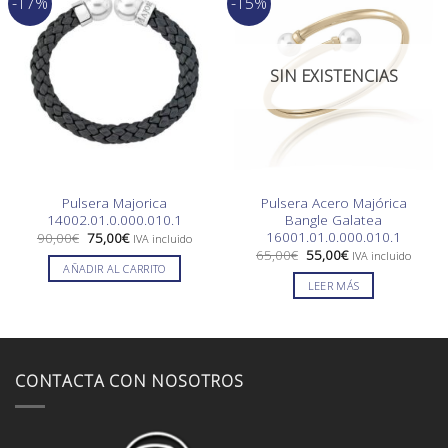
-17%
-15%
SIN EXISTENCIAS
Pulsera Majorica
Pulsera Acero Majórica
14002.01.0.000.010.1
Bangle Galatea
16001.01.0.000.010.1
El
El
90,00
€
75,00
€
IVA incluido
precio
precio
El
El
65,00
€
55,00
€
IVA incluido
original
actual
precio
precio
AÑADIR AL CARRITO
era:
es:
original
actual
LEER MÁS
90,00€.
75,00€.
era:
es:
65,00€.
55,00€.
CONTACTA CON NOSOTROS