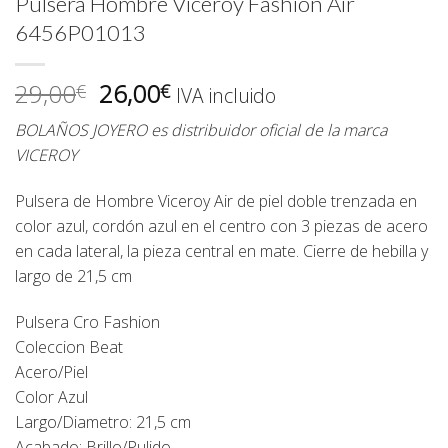
Pulsera Hombre Viceroy Fashion Air
6456P01013
El
El
29,00
26,00
€
€
IVA incluido
precio
precio
BOLAÑOS JOYERO es distribuidor oficial de la marca
original
actual
VICEROY
era:
es:
29,00€.
26,00€.
Pulsera de Hombre Viceroy Air de piel doble trenzada en
color azul, cordón azul en el centro con 3 piezas de acero
en cada lateral, la pieza central en mate. Cierre de hebilla y
largo de 21,5 cm
Pulsera Cro Fashion
Coleccion Beat
Acero/Piel
Color Azul
Largo/Diametro: 21,5 cm
Acabado: Brillo/Pulido