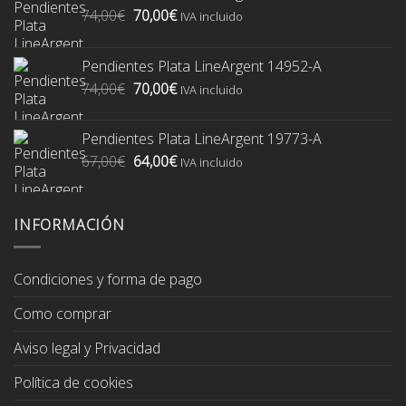
El
El
74,00
€
70,00
€
IVA incluido
precio
precio
original
actual
Pendientes Plata LineArgent 14952-A
era:
es:
El
El
74,00
€
70,00
€
74,00€.
70,00€.
IVA incluido
precio
precio
original
actual
Pendientes Plata LineArgent 19773-A
era:
es:
El
El
67,00
€
64,00
€
74,00€.
70,00€.
IVA incluido
precio
precio
original
actual
era:
es:
INFORMACIÓN
67,00€.
64,00€.
Condiciones y forma de pago
Como comprar
Aviso legal y Privacidad
Política de cookies