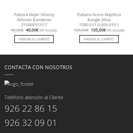
Pulsera Mujer Viceroy
Pulsera Acero Majórica
Antonio Banderas
Bangle Atlas
21000P01017
15803.01.0.000.010.1
El
El
El
El
45,00
€
40,00
€
125,00
€
105,00
€
IVA incluido
IVA incluido
precio
precio
precio
precio
original
actual
original
actual
AÑADIR AL CARRITO
AÑADIR AL CARRITO
era:
es:
era:
es:
45,00€.
40,00€.
125,00€.
105,00€.
CONTACTA CON NOSOTROS
Teléfono atención al Cliente:
926 22 86 15
926 32 09 01