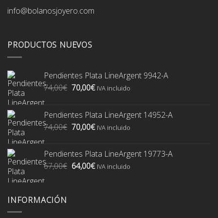
info@bolanosjoyero.com
PRODUCTOS NUEVOS
Pendientes Plata LineArgent 9942-A
El
El
74,00
€
70,00
€
IVA incluido
precio
precio
original
actual
Pendientes Plata LineArgent 14952-A
era:
es:
El
El
74,00
€
70,00
€
74,00€.
70,00€.
IVA incluido
precio
precio
original
actual
Pendientes Plata LineArgent 19773-A
era:
es:
El
El
67,00
€
64,00
€
74,00€.
70,00€.
IVA incluido
precio
precio
original
actual
era:
es:
INFORMACIÓN
67,00€.
64,00€.