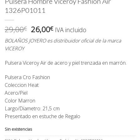
Pulsera Hombre Viceroy Fashion Air
1326P01011
El
El
29,00
26,00
€
€
IVA incluido
precio
precio
BOLAÑOS JOYERO es distribuidor oficial de la marca
original
actual
VICEROY
era:
es:
29,00€.
26,00€.
Pulsera Viceroy Air de acero y piel trenzada en marrón.
Pulsera Cro Fashion
Coleccion Heat
Acero/Piel
Color Marron
Largo/Diametro: 21,5 cm
Presentado en estuche de Regalo
Sin existencias